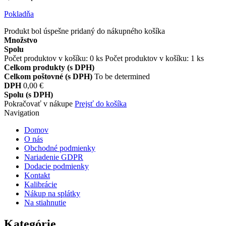
Pokladňa
Produkt bol úspešne pridaný do nákupného košíka
Množstvo
Spolu
Počet produktov v košíku:
0
ks
Počet produktov v košíku: 1 ks
Celkom produkty (s DPH)
Celkom poštovné (s DPH)
To be determined
DPH
0,00 €
Spolu (s DPH)
Pokračovať v nákupe
Prejsť do košíka
Navigation
Domov
O nás
Obchodné podmienky
Nariadenie GDPR
Dodacie podmienky
Kontakt
Kalibrácie
Nákup na splátky
Na stiahnutie
Kategórie