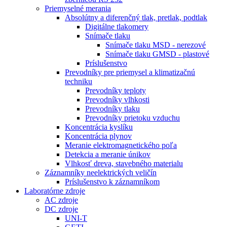
Priemyselné merania
Absolútny a diferenčný tlak, pretlak, podtlak
Digitálne tlakomery
Snímače tlaku
Snímače tlaku MSD - nerezové
Snímače tlaku GMSD - plastové
Príslušenstvo
Prevodníky pre priemysel a klimatizačnú
techniku
Prevodníky teploty
Prevodníky vlhkosti
Prevodníky tlaku
Prevodníky prietoku vzduchu
Koncentrácia kyslíku
Koncentrácia plynov
Meranie elektromagnetického poľa
Detekcia a meranie únikov
Vlhkosť dreva, stavebného materialu
Záznamníky neelektrických veličín
Príslušenstvo k záznamníkom
Laboratórne zdroje
AC zdroje
DC zdroje
UNI-T