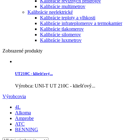
Kalibrácie revíznych prístrojov
Kalibrácie multimetrov
Kalibrácie neelektrické
Kalibrácie teploty a vlhkosti
Kalibrácie infrateplomerov a termokamier
Kalibrácie tlakomerov
Kalibrácie silomerov
Kalibrácie luxmetrov
Zobrazené produkty
UT210C - kliešťový...
Výrobca: UNI-T UT 210C - kliešťový...
Výrobcovia
4L
Alkoma
Amprobe
ATC
BENNING