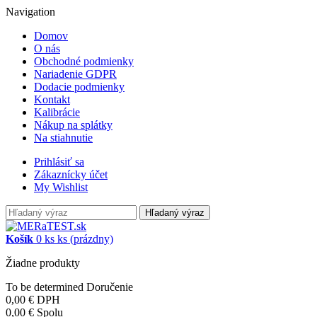
Navigation
Domov
O nás
Obchodné podmienky
Nariadenie GDPR
Dodacie podmienky
Kontakt
Kalibrácie
Nákup na splátky
Na stiahnutie
Prihlásiť sa
Zákaznícky účet
My Wishlist
Hľadaný výraz
Košík
0
ks
ks
(prázdny)
Žiadne produkty
To be determined
Doručenie
0,00 €
DPH
0,00 €
Spolu