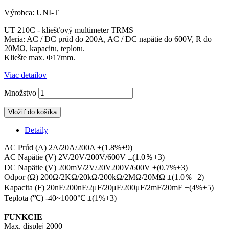
Výrobca: UNI-T
UT 210C - kliešťový multimeter TRMS
Meria: AC / DC prúd do 200A, AC / DC napätie do 600V, R do
20MΩ, kapacitu, teplotu.
Kliešte max. Φ17mm.
Viac detailov
Množstvo
Vložiť do košíka
Detaily
AC Prúd (A) 2A/20A/200A ±(1.8%+9)
AC Napätie (V) 2V/20V/200V/600V ±(1.0％+3)
DC Napätie (V) 200mV/2V/20V200V/600V ±(0.7%+3)
Odpor (Ω) 200Ω/2KΩ/20kΩ/200kΩ/2MΩ/20MΩ ±(1.0％+2)
Kapacita (F) 20nF/200nF/2μF/20μF/200μF/2mF/20mF ±(4%+5)
Teplota (℃) -40~1000℃ ±(1%+3)
FUNKCIE
Max. displej 2000