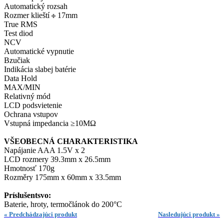
Automatický rozsah
Rozmer klieští
17mm
Φ
True RMS
Test diod
NCV
Automatické vypnutie
Bzučiak
Indikácia slabej batérie
Data Hold
MAX/MIN
Relativný mód
LCD podsvietenie
Ochrana vstupov
Vstupná impedancia ≥10MΩ
VŠEOBECNÁ CHARAKTERISTIKA
Napájanie AAA 1.5V x 2
LCD rozmery 39.3mm x 26.5mm
Hmotnosť 170g
Rozměry 175mm x 60mm x 33.5mm
Príslušentsvo:
Baterie, hroty, termočlánok do 200°C
« Predchádzajúci produkt
Nasledujúci produkt »