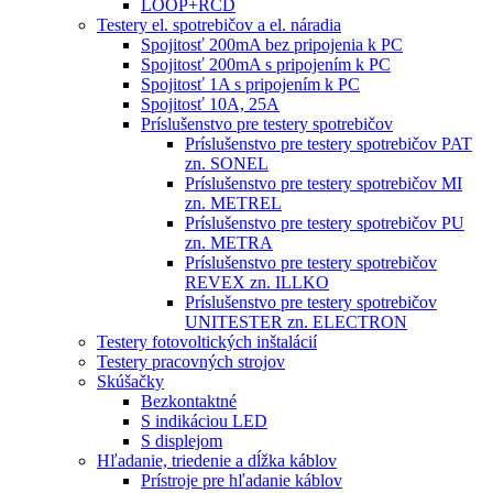
LOOP+RCD
Testery el. spotrebičov a el. náradia
Spojitosť 200mA bez pripojenia k PC
Spojitosť 200mA s pripojením k PC
Spojitosť 1A s pripojením k PC
Spojitosť 10A, 25A
Príslušenstvo pre testery spotrebičov
Príslušenstvo pre testery spotrebičov PAT
zn. SONEL
Príslušenstvo pre testery spotrebičov MI
zn. METREL
Príslušenstvo pre testery spotrebičov PU
zn. METRA
Príslušenstvo pre testery spotrebičov
REVEX zn. ILLKO
Príslušenstvo pre testery spotrebičov
UNITESTER zn. ELECTRON
Testery fotovoltických inštalácií
Testery pracovných strojov
Skúšačky
Bezkontaktné
S indikáciou LED
S displejom
Hľadanie, triedenie a dĺžka káblov
Prístroje pre hľadanie káblov