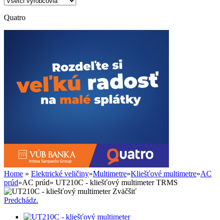
Quatro
Home
»
Elektrické veličiny
»
Multimetre
»
Kliešťové multimetre
»
AC
prúd
»
AC prúd
»
UT210C - kliešťový multimeter TRMS
Zväčšiť
Predchádz.