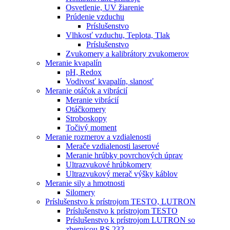
Osvetlenie, UV žiarenie
Prúdenie vzduchu
Príslušenstvo
Vlhkosť vzduchu, Teplota, Tlak
Príslušenstvo
Zvukomery a kalibrátory zvukomerov
Meranie kvapalín
pH, Redox
Vodivosť kvapalín, slanosť
Meranie otáčok a vibrácií
Meranie vibrácií
Otáčkomery
Stroboskopy
Točivý moment
Meranie rozmerov a vzdialenosti
Merače vzdialenosti laserové
Meranie hrúbky povrchových úprav
Ultrazvukové hrúbkomery
Ultrazvukový merač výšky káblov
Meranie sily a hmotnosti
Silomery
Príslušenstvo k prístrojom TESTO, LUTRON
Príslušenstvo k prístrojom TESTO
Príslušenstvo k prístrojom LUTRON so
zbernicou RS 232