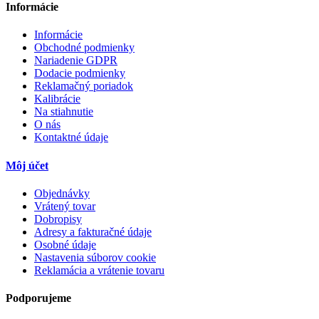
Informácie
Informácie
Obchodné podmienky
Nariadenie GDPR
Dodacie podmienky
Reklamačný poriadok
Kalibrácie
Na stiahnutie
O nás
Kontaktné údaje
Môj účet
Objednávky
Vrátený tovar
Dobropisy
Adresy a fakturačné údaje
Osobné údaje
Nastavenia súborov cookie
Reklamácia a vrátenie tovaru
Podporujeme