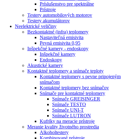
Príslušenstvo pre spektrálne
Prístroje
Testery automobilových motorov
Testery akumulátorov
Neelektrické veličiny
Bezkontaktné (infra) teplomery
Nastaviteľná emisivita
Pevná emisivita 0,95
Inšpekčné kamery - endoskopy
Inšpekčné kamery
Endoskopy
Akustické kamery
Kontaktné teplomery a snímače teploty
Kontaktné teplomery s pevne pripojeným
snímačom
Kontaktné teplomery bez snímačov
Snímače pre kontaktné teplomery
Snímače GREISINGER
Snímače TESTO
Snímače UNI-T
Snímače LUTRON
Kufríky na meracie prístroje
Meranie kvality životného prostredia
Alkoholtestery
Kombinované prístroje