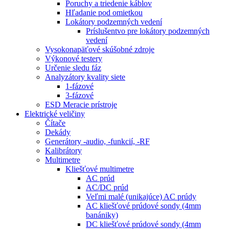
Poruchy a triedenie káblov
Hľadanie pod omietkou
Lokátory podzemných vedení
Príslušentvo pre lokátory podzemných
vedení
Vysokonapäťové skúšobné zdroje
Výkonové testery
Určenie sledu fáz
Analyzátory kvality siete
1-fázové
3-fázové
ESD Meracie prístroje
Elektrické veličiny
Čítače
Dekády
Generátory -audio, -funkcií, -RF
Kalibrátory
Multimetre
Kliešťové multimetre
AC prúd
AC/DC prúd
Veľmi malé (unikajúce) AC prúdy
AC kliešťové prúdové sondy (4mm
banániky)
DC kliešťové prúdové sondy (4mm