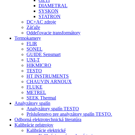
GETI
DIAMETRAL
SYSKON
STATRON
DC+AC zdroje
Záťaže
Oddeľovacie transformátory
Termokamery
FLIR
SONEL
GUIDE Sensmart
UNI-T
HIKMICRO
TESTO
HT INSTRUMENTS
CHAUVIN ARNOUX
FLUKE
METREL
SEEK Thermal
Analyzátory spalín
Analyzátory spalín TESTO
Príslušenstvo pre analyzátory spalín TESTO.
Odborná elektrotechnická literatúra
Kalibrácie prístrojov
Kalibrácie elektrické