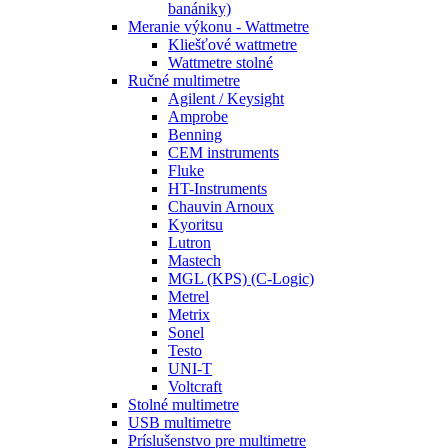
banániky)
Meranie výkonu - Wattmetre
Kliešťové wattmetre
Wattmetre stolné
Ručné multimetre
Agilent / Keysight
Amprobe
Benning
CEM instruments
Fluke
HT-Instruments
Chauvin Arnoux
Kyoritsu
Lutron
Mastech
MGL (KPS) (C-Logic)
Metrel
Metrix
Sonel
Testo
UNI-T
Voltcraft
Stolné multimetre
USB multimetre
Príslušenstvo pre multimetre