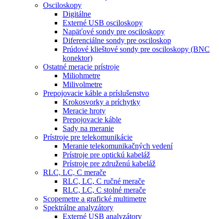
Osciloskopy
Digitálne
Externé USB osciloskopy
Napäťové sondy pre osciloskopy
Diferenciálne sondy pre osciloskop
Prúdové klieštové sondy pre osciloskopy (BNC
konektor)
Ostatné meracie prístroje
Miliohmetre
Milivolmetre
Prepojovacie káble a príslušenstvo
Krokosvorky a príchytky
Meracie hroty
Prepojovacie káble
Sady na meranie
Prístroje pre telekomunikácie
Meranie telekomunikačných vedení
Prístroje pre optickú kabeláž
Prístroje pre združenú kabeláž
RLC, LC, C merače
RLC, LC, C ručné merače
RLC, LC, C stolné merače
Scopemetre a grafické multimetre
Spektrálne analyzátory
Externé USB analyzátory