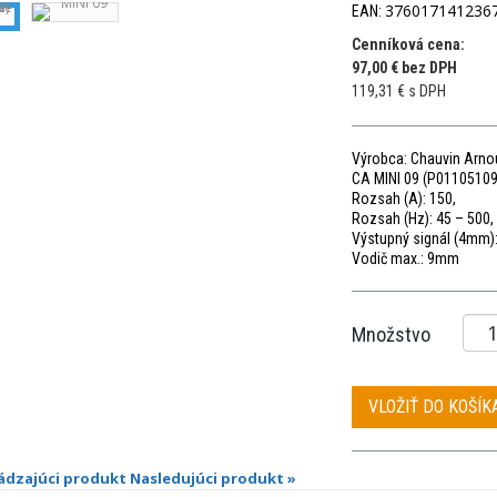
376017141236
EAN:
Cenníková cena:
97,00 € bez DPH
119,31 € s DPH
Výrobca: Chauvin Arno
CA MINI 09 (P01105109
Rozsah (A): 150,
Rozsah (Hz): 45 – 500,
Výstupný signál (4mm)
Vodič max.: 9mm
Množstvo
VLOŽIŤ DO KOŠÍK
ádzajúci produkt
Nasledujúci produkt »