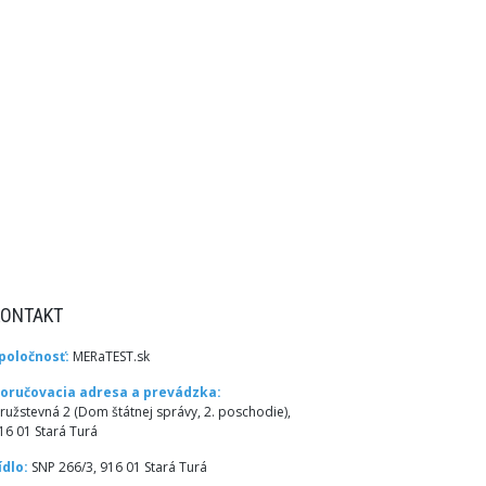
KONTAKT
poločnosť:
MERaTEST.sk
oručovacia adresa a prevádzka:
ružstevná 2 (Dom štátnej správy, 2. poschodie),
16 01 Stará Turá
ídlo:
SNP 266/3, 916 01 Stará Turá