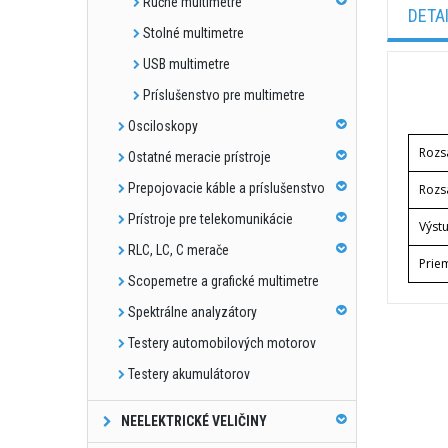
Ručné multimetre
DETA
Stolné multimetre
USB multimetre
Príslušenstvo pre multimetre
Osciloskopy
Rozs
Ostatné meracie prístroje
Prepojovacie káble a príslušenstvo
Rozs
Prístroje pre telekomunikácie
Výstu
RLC, LC, C merače
Prie
Scopemetre a grafické multimetre
Spektrálne analyzátory
Testery automobilových motorov
Testery akumulátorov
NEELEKTRICKÉ VELIČINY