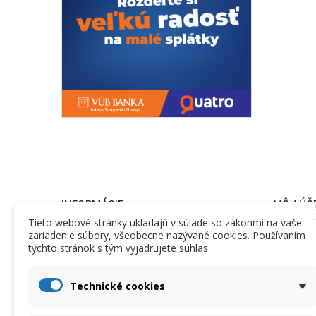
INFORMÁCIE
MÔJ ÚČ
Tieto webové stránky ukladajú v súlade so zákonmi na vaše
zariadenie súbory, všeobecne nazývané cookies. Používaním
Informácie
Objednáv
týchto stránok s tým vyjadrujete súhlas.
Obchodné podmienky
Vrátený to
Nariadenie GDPR
Dobropisy
Technické cookies
Dodacie podmienky
Adresy a f