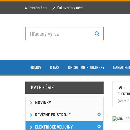
Prihlásiť sa
Zákaznícky účet
DOMOV
O NÁS
OBCHODNÉ PODMIENKY
NARIADENI
KATEGÓRIE
ELEKTRI
(4MM B
NOVINKY
REVÍZNE PRÍSTROJE
ELEKTRICKÉ VELIČINY