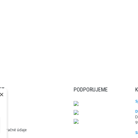
ET
PODPORUJEME
×
S
ky
D
var
D
9
akturačné údaje
S