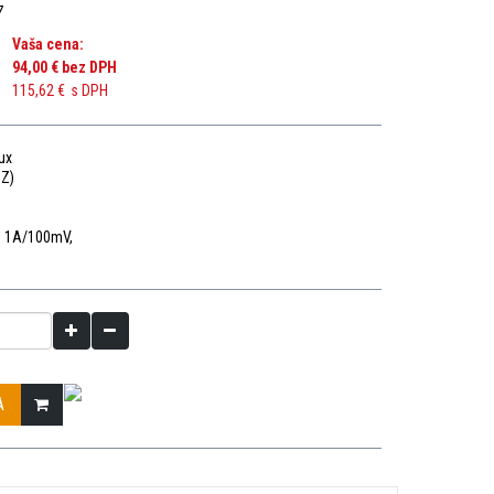
7
Vaša cena:
94,00 €
bez DPH
115,62 €
s DPH
ux
Z)
: 1A/100mV,
A