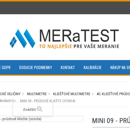
E GDPR
DODACIE PODMIENKY
KONTAKT
KALIBRÁCIE
NÁKUP NA S
CKÉ VELIČINY
MULTIMETRE
KLIEŠŤOVÉ MULTIMETRE
AC KLIEŠŤOVÉ PRÚD
ANÁNIKY)
MINI 09 - PRÚDOVÉ KLIEŠTE (SONDA)
Zväčšiť
MINI 09 - P