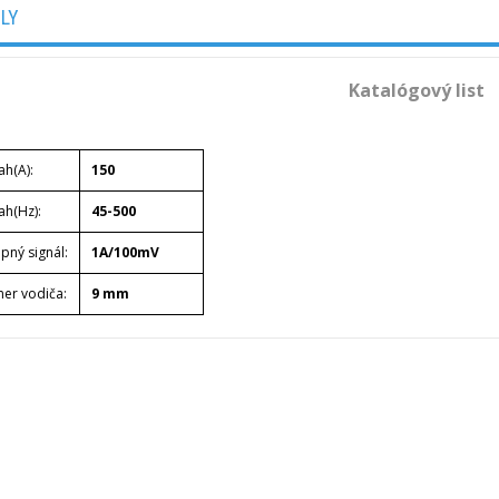
ILY
Katalógový list
ah(A):
150
ah(Hz):
45-500
pný signál:
1A/100mV
mer vodiča:
9 mm