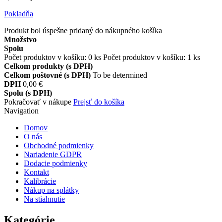
Pokladňa
Produkt bol úspešne pridaný do nákupného košíka
Množstvo
Spolu
Počet produktov v košíku:
0
ks
Počet produktov v košíku: 1 ks
Celkom produkty (s DPH)
Celkom poštovné (s DPH)
To be determined
DPH
0,00 €
Spolu (s DPH)
Pokračovať v nákupe
Prejsť do košíka
Navigation
Domov
O nás
Obchodné podmienky
Nariadenie GDPR
Dodacie podmienky
Kontakt
Kalibrácie
Nákup na splátky
Na stiahnutie
Kategórie