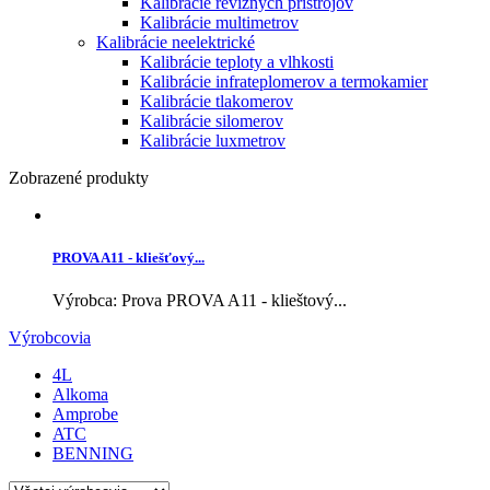
Kalibrácie revíznych prístrojov
Kalibrácie multimetrov
Kalibrácie neelektrické
Kalibrácie teploty a vlhkosti
Kalibrácie infrateplomerov a termokamier
Kalibrácie tlakomerov
Kalibrácie silomerov
Kalibrácie luxmetrov
Zobrazené produkty
PROVA A11 - kliešťový...
Výrobca: Prova PROVA A11 - klieštový...
Výrobcovia
4L
Alkoma
Amprobe
ATC
BENNING