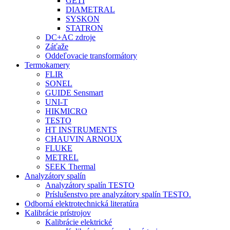
GETI
DIAMETRAL
SYSKON
STATRON
DC+AC zdroje
Záťaže
Oddeľovacie transformátory
Termokamery
FLIR
SONEL
GUIDE Sensmart
UNI-T
HIKMICRO
TESTO
HT INSTRUMENTS
CHAUVIN ARNOUX
FLUKE
METREL
SEEK Thermal
Analyzátory spalín
Analyzátory spalín TESTO
Príslušenstvo pre analyzátory spalín TESTO.
Odborná elektrotechnická literatúra
Kalibrácie prístrojov
Kalibrácie elektrické