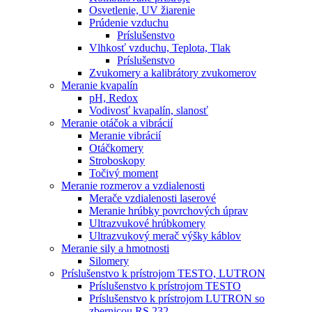
Osvetlenie, UV žiarenie
Prúdenie vzduchu
Príslušenstvo
Vlhkosť vzduchu, Teplota, Tlak
Príslušenstvo
Zvukomery a kalibrátory zvukomerov
Meranie kvapalín
pH, Redox
Vodivosť kvapalín, slanosť
Meranie otáčok a vibrácií
Meranie vibrácií
Otáčkomery
Stroboskopy
Točivý moment
Meranie rozmerov a vzdialenosti
Merače vzdialenosti laserové
Meranie hrúbky povrchových úprav
Ultrazvukové hrúbkomery
Ultrazvukový merač výšky káblov
Meranie sily a hmotnosti
Silomery
Príslušenstvo k prístrojom TESTO, LUTRON
Príslušenstvo k prístrojom TESTO
Príslušenstvo k prístrojom LUTRON so
zbernicou RS 232