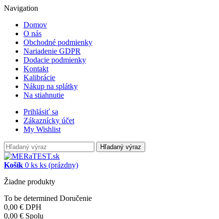
Navigation
Domov
O nás
Obchodné podmienky
Nariadenie GDPR
Dodacie podmienky
Kontakt
Kalibrácie
Nákup na splátky
Na stiahnutie
Prihlásiť sa
Zákaznícky účet
My Wishlist
Hľadaný výraz
Košík
0
ks
ks
(prázdny)
Žiadne produkty
To be determined
Doručenie
0,00 €
DPH
0,00 €
Spolu