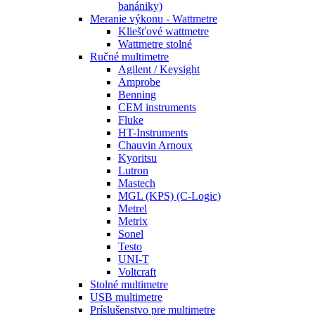
banániky)
Meranie výkonu - Wattmetre
Kliešťové wattmetre
Wattmetre stolné
Ručné multimetre
Agilent / Keysight
Amprobe
Benning
CEM instruments
Fluke
HT-Instruments
Chauvin Arnoux
Kyoritsu
Lutron
Mastech
MGL (KPS) (C-Logic)
Metrel
Metrix
Sonel
Testo
UNI-T
Voltcraft
Stolné multimetre
USB multimetre
Príslušenstvo pre multimetre