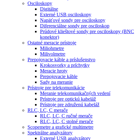
Osciloskopy
Digitálne
Externé USB osciloskopy
Napäťové sondy pre osciloskopy
Diferenciálne sondy pre osciloskop
Prúdové klieštové sondy pre osciloskopy (BNC
konektor)
Ostatné meracie prístroje
Miliohmetre
Milivolmetre
Prepojovacie káble a príslušenstvo
Krokosvorky a príchytky
Meracie hroty
Prepojovacie káble
Sady na meranie
Prístroje pre telekomunikácie
Meranie telekomunikačných vedení
Prístroje pre optickú kabeláž
Prístroje pre združenú kabeláž
RLC, LC, C merače
RLC, LC, C ručné merače
RLC, LC, C stolné merače
Scopemetre a grafické multimetre
Spektrálne analyzátory
Externé USB analyzátory