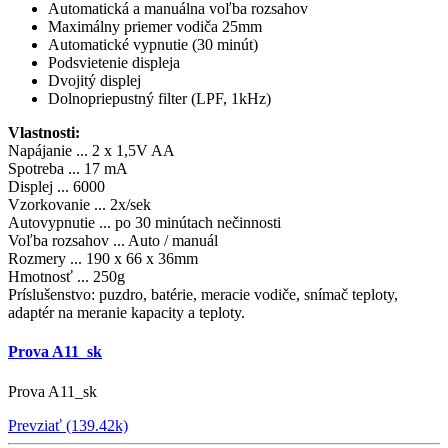
Automatická a manuálna voľba rozsahov
Maximálny priemer vodiča 25mm
Automatické vypnutie (30 minút)
Podsvietenie displeja
Dvojitý displej
Dolnopriepustný filter (LPF, 1kHz)
Vlastnosti:
Napájanie ... 2 x 1,5V AA
Spotreba ... 17 mA
Displej ... 6000
Vzorkovanie ... 2x/sek
Autovypnutie ... po 30 minútach nečinnosti
Voľba rozsahov ... Auto / manuál
Rozmery ... 190 x 66 x 36mm
Hmotnosť ... 250g
Príslušenstvo: puzdro, batérie, meracie vodiče, snímač teploty,
adaptér na meranie kapacity a teploty.
Prova A11_sk
Prova A11_sk
Prevziať (139.42k)