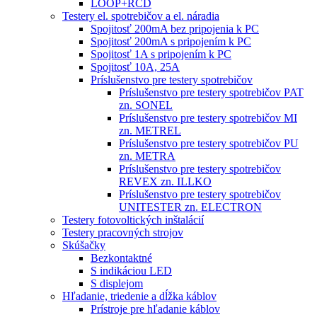
LOOP+RCD
Testery el. spotrebičov a el. náradia
Spojitosť 200mA bez pripojenia k PC
Spojitosť 200mA s pripojením k PC
Spojitosť 1A s pripojením k PC
Spojitosť 10A, 25A
Príslušenstvo pre testery spotrebičov
Príslušenstvo pre testery spotrebičov PAT
zn. SONEL
Príslušenstvo pre testery spotrebičov MI
zn. METREL
Príslušenstvo pre testery spotrebičov PU
zn. METRA
Príslušenstvo pre testery spotrebičov
REVEX zn. ILLKO
Príslušenstvo pre testery spotrebičov
UNITESTER zn. ELECTRON
Testery fotovoltických inštalácií
Testery pracovných strojov
Skúšačky
Bezkontaktné
S indikáciou LED
S displejom
Hľadanie, triedenie a dĺžka káblov
Prístroje pre hľadanie káblov