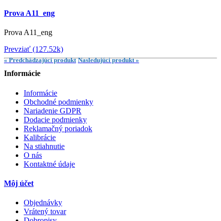
Prova A11_eng
Prova A11_eng
Prevziať (127.52k)
« Predchádzajúci produkt
Nasledujúci produkt »
Informácie
Informácie
Obchodné podmienky
Nariadenie GDPR
Dodacie podmienky
Reklamačný poriadok
Kalibrácie
Na stiahnutie
O nás
Kontaktné údaje
Môj účet
Objednávky
Vrátený tovar
Dobropisy