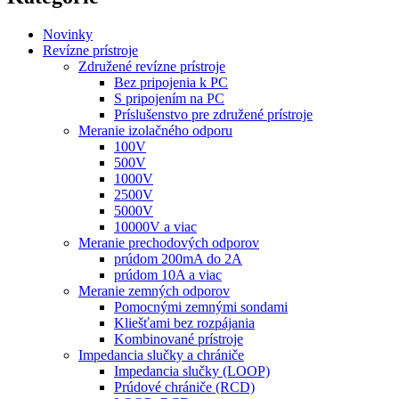
Novinky
Revízne prístroje
Združené revízne prístroje
Bez pripojenia k PC
S pripojením na PC
Príslušenstvo pre združené prístroje
Meranie izolačného odporu
100V
500V
1000V
2500V
5000V
10000V a viac
Meranie prechodových odporov
prúdom 200mA do 2A
prúdom 10A a viac
Meranie zemných odporov
Pomocnými zemnými sondami
Kliešťami bez rozpájania
Kombinované prístroje
Impedancia slučky a chrániče
Impedancia slučky (LOOP)
Prúdové chrániče (RCD)