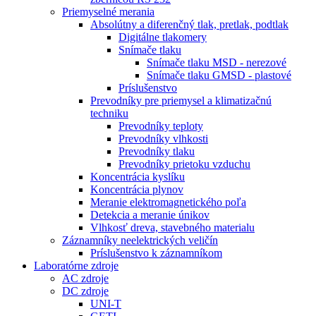
Priemyselné merania
Absolútny a diferenčný tlak, pretlak, podtlak
Digitálne tlakomery
Snímače tlaku
Snímače tlaku MSD - nerezové
Snímače tlaku GMSD - plastové
Príslušenstvo
Prevodníky pre priemysel a klimatizačnú
techniku
Prevodníky teploty
Prevodníky vlhkosti
Prevodníky tlaku
Prevodníky prietoku vzduchu
Koncentrácia kyslíku
Koncentrácia plynov
Meranie elektromagnetického poľa
Detekcia a meranie únikov
Vlhkosť dreva, stavebného materialu
Záznamníky neelektrických veličín
Príslušenstvo k záznamníkom
Laboratórne zdroje
AC zdroje
DC zdroje
UNI-T