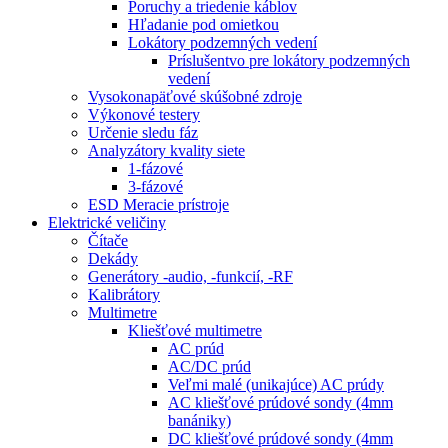
Poruchy a triedenie káblov
Hľadanie pod omietkou
Lokátory podzemných vedení
Príslušentvo pre lokátory podzemných
vedení
Vysokonapäťové skúšobné zdroje
Výkonové testery
Určenie sledu fáz
Analyzátory kvality siete
1-fázové
3-fázové
ESD Meracie prístroje
Elektrické veličiny
Čítače
Dekády
Generátory -audio, -funkcií, -RF
Kalibrátory
Multimetre
Kliešťové multimetre
AC prúd
AC/DC prúd
Veľmi malé (unikajúce) AC prúdy
AC kliešťové prúdové sondy (4mm
banániky)
DC kliešťové prúdové sondy (4mm