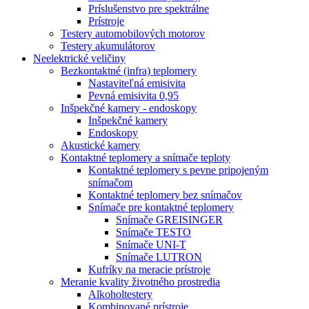
Príslušenstvo pre spektrálne
Prístroje
Testery automobilových motorov
Testery akumulátorov
Neelektrické veličiny
Bezkontaktné (infra) teplomery
Nastaviteľná emisivita
Pevná emisivita 0,95
Inšpekčné kamery - endoskopy
Inšpekčné kamery
Endoskopy
Akustické kamery
Kontaktné teplomery a snímače teploty
Kontaktné teplomery s pevne pripojeným
snímačom
Kontaktné teplomery bez snímačov
Snímače pre kontaktné teplomery
Snímače GREISINGER
Snímače TESTO
Snímače UNI-T
Snímače LUTRON
Kufríky na meracie prístroje
Meranie kvality životného prostredia
Alkoholtestery
Kombinované prístroje