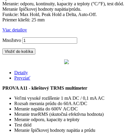
Meranie: odporu, kontinuity, kapacity a teploty (°C/°F), test diód.
Meranie špičkovej hodnoty napätia/prúdu.
Funkcie: Max Hold, Peak Hold a Delta, Auto-Off.
Priemer kliešti: 25 mm
Viac detailov
Množstvo
Vložiť do košíka
Detaily
Prevziať
PROVA A11 - klieštový TRMS multimeter
Veľmi vysoké rozlíšenie 1 mA DC / 0,1 mA AC
Rozsah merania prúdu do 60A AC/DC
Meranie napätia do 600V AC/DC
Meranie trueRMS (skutočná efektívna hodnota)
Meranie odporu, kapacity a teploty
Test diód
Meranie špičkovej hodnoty napätia a prúdu