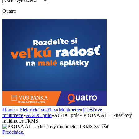
Quatro
Home
»
Elektrické veličiny
»
Multimetre
»
Kliešťové
multimetre
»
AC/DC prúd
»
AC/DC prúd
»
PROVA A11 - kliešťový
multimeter TRMS
Zväčšiť
Predchádz.