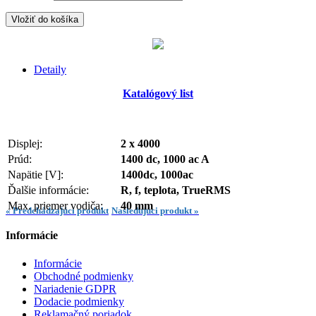
Vložiť do košíka
Detaily
Katalógový list
Displej:
2 x 4000
Prúd:
1400 dc, 1000 ac A
Napätie [V]:
1400dc, 1000ac
Ďalšie informácie:
R, f, teplota, TrueRMS
Max. priemer vodiča:
40 mm
« Predchádzajúci produkt
Nasledujúci produkt »
Informácie
Informácie
Obchodné podmienky
Nariadenie GDPR
Dodacie podmienky
Reklamačný poriadok