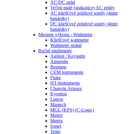
AC/DC prúd
Veľmi malé (unikajúce) AC prúdy
AC kliešťové prúdové sondy (4mm
banániky)
DC kliešťové prúdové sondy (4mm
banániky)
Meranie výkonu - Wattmetre
Kliešťové wattmetre
Wattmetre stolné
Ručné multimetre
Agilent / Keysight
Amprobe
Benning
CEM instruments
Fluke
HT-Instruments
Chauvin Arnoux
Kyoritsu
Lutron
Mastech
MGL (KPS) (C-Logic)
Metrel
Metrix
Sonel
Testo