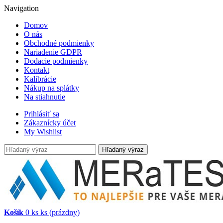
Navigation
Domov
O nás
Obchodné podmienky
Nariadenie GDPR
Dodacie podmienky
Kontakt
Kalibrácie
Nákup na splátky
Na stiahnutie
Prihlásiť sa
Zákaznícky účet
My Wishlist
Hľadaný výraz
Košík
0
ks
ks
(prázdny)