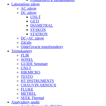
Laboratórne zdroje
AC zdroje
DC zdroje
UNI-T
GETI
DIAMETRAL
SYSKON
STATRON
DC+AC zdroje
Záťaže
Oddeľovacie transformátory
Termokamery
FLIR
SONEL
GUIDE Sensmart
UNI-T
HIKMICRO
TESTO
HT INSTRUMENTS
CHAUVIN ARNOUX
FLUKE
METREL
SEEK Thermal
Analyzátory spalín