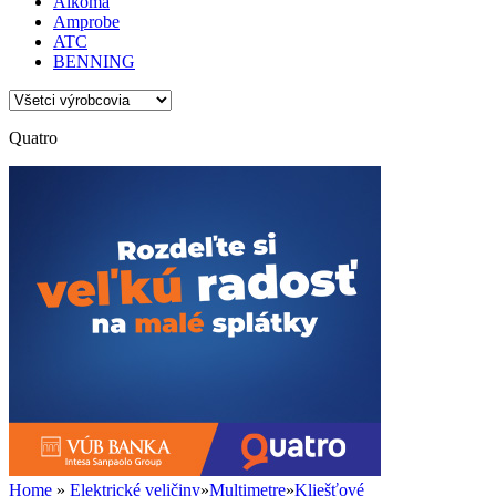
Alkoma
Amprobe
ATC
BENNING
Quatro
Home
»
Elektrické veličiny
»
Multimetre
»
Kliešťové