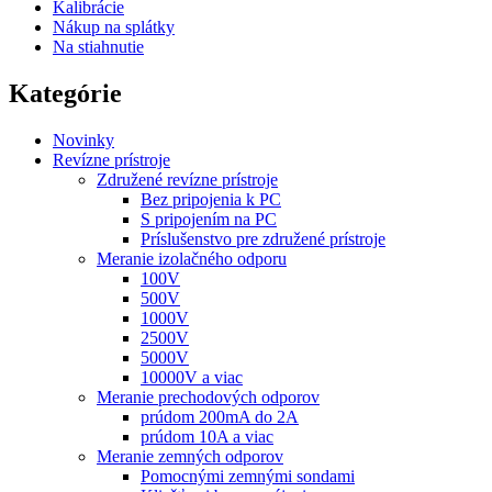
Kalibrácie
Nákup na splátky
Na stiahnutie
Kategórie
Novinky
Revízne prístroje
Združené revízne prístroje
Bez pripojenia k PC
S pripojením na PC
Príslušenstvo pre združené prístroje
Meranie izolačného odporu
100V
500V
1000V
2500V
5000V
10000V a viac
Meranie prechodových odporov
prúdom 200mA do 2A
prúdom 10A a viac
Meranie zemných odporov
Pomocnými zemnými sondami