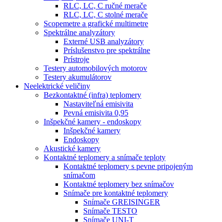
RLC, LC, C ručné merače
RLC, LC, C stolné merače
Scopemetre a grafické multimetre
Spektrálne analyzátory
Externé USB analyzátory
Príslušenstvo pre spektrálne
Prístroje
Testery automobilových motorov
Testery akumulátorov
Neelektrické veličiny
Bezkontaktné (infra) teplomery
Nastaviteľná emisivita
Pevná emisivita 0,95
Inšpekčné kamery - endoskopy
Inšpekčné kamery
Endoskopy
Akustické kamery
Kontaktné teplomery a snímače teploty
Kontaktné teplomery s pevne pripojeným
snímačom
Kontaktné teplomery bez snímačov
Snímače pre kontaktné teplomery
Snímače GREISINGER
Snímače TESTO
Snímače UNI-T