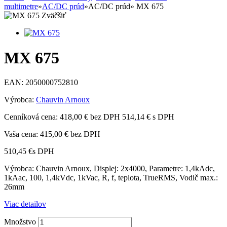
multimetre
»
AC/DC prúd
»
AC/DC prúd
»
MX 675
Zväčšiť
MX 675
EAN:
2050000752810
Výrobca:
Chauvin Arnoux
Cenníková cena:
418,00 € bez DPH
514,14 € s DPH
Vaša cena:
415,00 €
bez DPH
510,45 €
s DPH
Výrobca: Chauvin Arnoux, Displej: 2x4000, Parametre: 1,4kAdc,
1kAac, 100, 1,4kVdc, 1kVac, R, f, teplota, TrueRMS, Vodič max.:
26mm
Viac detailov
Množstvo