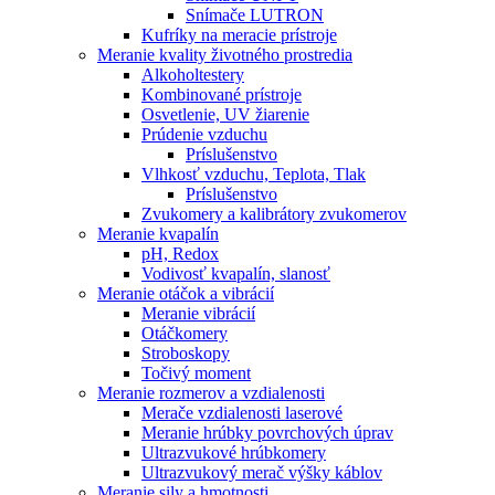
Snímače LUTRON
Kufríky na meracie prístroje
Meranie kvality životného prostredia
Alkoholtestery
Kombinované prístroje
Osvetlenie, UV žiarenie
Prúdenie vzduchu
Príslušenstvo
Vlhkosť vzduchu, Teplota, Tlak
Príslušenstvo
Zvukomery a kalibrátory zvukomerov
Meranie kvapalín
pH, Redox
Vodivosť kvapalín, slanosť
Meranie otáčok a vibrácií
Meranie vibrácií
Otáčkomery
Stroboskopy
Točivý moment
Meranie rozmerov a vzdialenosti
Merače vzdialenosti laserové
Meranie hrúbky povrchových úprav
Ultrazvukové hrúbkomery
Ultrazvukový merač výšky káblov
Meranie sily a hmotnosti