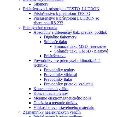
Silomery
Príslušenstvo k prístrojom TESTO, LUTRON
Príslušenstvo k prístrojom TESTO
Príslušenstvo k prístrojom LUTRON so
zbernicou RS 232
Priemyselné merania
Absolútny a diferenčný tlak, pretlak, podtlak
Digitálne tlakomery
Snímače tlaku
Snímače tlaku MSD - nerezové
Snímače tlaku GMSD - plastové
Príslušenstvo
Prevodníky pre priemysel a klimatizačnú
techniku
Prevodníky teploty
Prevodníky vlhkosti
Prevodníky tlaku
Prevodníky prietoku vzduchu
Koncentrácia kyslíku
Koncentrácia plynov
Meranie elektromagnetického poľa
Detekcia a meranie únikov
Vlhkosť dreva, stavebného materialu
Záznamníky neelektrických veličín
Príslušenstvo k záznamníkom