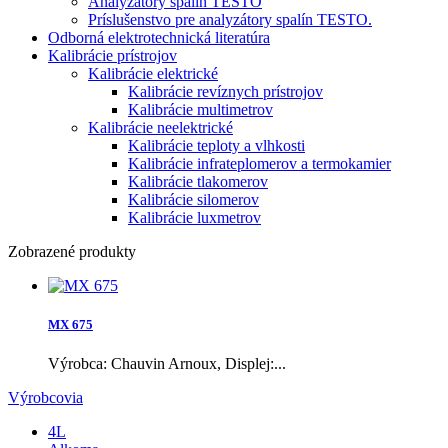
Analyzátory spalín TESTO
Príslušenstvo pre analyzátory spalín TESTO.
Odborná elektrotechnická literatúra
Kalibrácie prístrojov
Kalibrácie elektrické
Kalibrácie revíznych prístrojov
Kalibrácie multimetrov
Kalibrácie neelektrické
Kalibrácie teploty a vlhkosti
Kalibrácie infrateplomerov a termokamier
Kalibrácie tlakomerov
Kalibrácie silomerov
Kalibrácie luxmetrov
Zobrazené produkty
MX 675
Výrobca: Chauvin Arnoux, Displej:...
Výrobcovia
4L