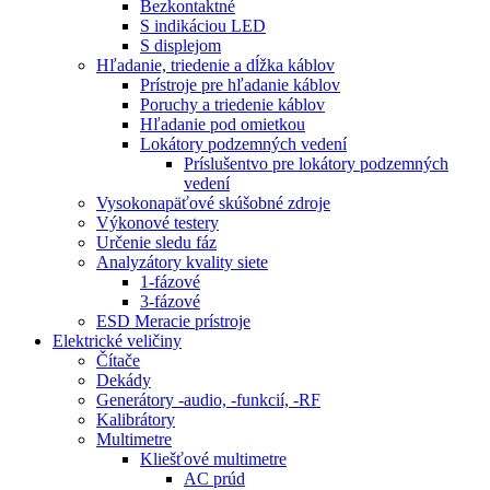
Bezkontaktné
S indikáciou LED
S displejom
Hľadanie, triedenie a dĺžka káblov
Prístroje pre hľadanie káblov
Poruchy a triedenie káblov
Hľadanie pod omietkou
Lokátory podzemných vedení
Príslušentvo pre lokátory podzemných
vedení
Vysokonapäťové skúšobné zdroje
Výkonové testery
Určenie sledu fáz
Analyzátory kvality siete
1-fázové
3-fázové
ESD Meracie prístroje
Elektrické veličiny
Čítače
Dekády
Generátory -audio, -funkcií, -RF
Kalibrátory
Multimetre
Kliešťové multimetre
AC prúd