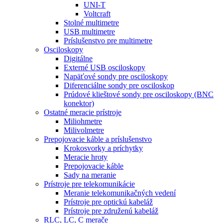
UNI-T
Voltcraft
Stolné multimetre
USB multimetre
Príslušenstvo pre multimetre
Osciloskopy
Digitálne
Externé USB osciloskopy
Napäťové sondy pre osciloskopy
Diferenciálne sondy pre osciloskop
Prúdové klieštové sondy pre osciloskopy (BNC
konektor)
Ostatné meracie prístroje
Miliohmetre
Milivolmetre
Prepojovacie káble a príslušenstvo
Krokosvorky a príchytky
Meracie hroty
Prepojovacie káble
Sady na meranie
Prístroje pre telekomunikácie
Meranie telekomunikačných vedení
Prístroje pre optickú kabeláž
Prístroje pre združenú kabeláž
RLC, LC, C merače