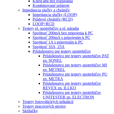
Kliešťami bez rozpájania
Kombinované prístroje
Impedancia slučky a chrániče
Impedancia slučky (LOOP)
Prúdové chrániče (RCD)
LOOP+RCD
Testery el. spotrebičov a el. náradia
Spojitosť 200mA bez pripojenia k PC
Spojitosť 200mA s pripojením k PC
Spojitosť 1A s pripojením k PC
Spojitosť 10A, 25A
Príslušenstvo pre testery spotrebičov
Príslušenstvo pre testery spotrebičov PAT
zn. SONEL
Príslušenstvo pre testery spotrebičov MI
zn. METREL
Príslušenstvo pre testery spotrebičov PU
zn. METRA
Príslušenstvo pre testery spotrebičov
REVEX zn. ILLKO
Príslušenstvo pre testery spotrebičov
UNITESTER zn. ELECTRON
Testery fotovoltických inštalácií
Testery pracovných strojov
Skúšačky