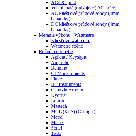
AC/DC prúd
Veľmi malé (unikajúce) AC prúdy
AC kliešťové prúdové sondy (4mm
banániky)
DC kliešťové prúdové sondy (4mm
banániky)
Meranie výkonu - Wattmetre
Kliešťové wattmetre
Wattmetre stolné
Ručné multimetre
Agilent / Keysight
Amprobe
Benning
CEM instruments
Fluke
HT-Instruments
Chauvin Arnoux
Kyoritsu
Lutron
Mastech
MGL (KPS) (C-Logic)
Metrel
Metrix
Sonel
Testo