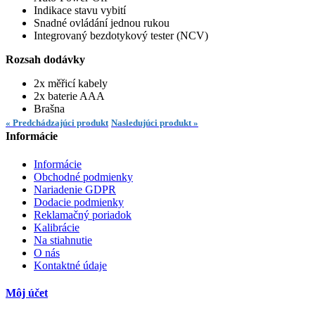
Indikace stavu vybití
Snadné ovládání jednou rukou
Integrovaný bezdotykový tester (NCV)
Rozsah dodávky
2x měřicí kabely
2x baterie AAA
Brašna
« Predchádzajúci produkt
Nasledujúci produkt »
Informácie
Informácie
Obchodné podmienky
Nariadenie GDPR
Dodacie podmienky
Reklamačný poriadok
Kalibrácie
Na stiahnutie
O nás
Kontaktné údaje
Môj účet