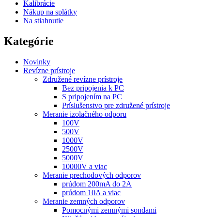
Kalibrácie
Nákup na splátky
Na stiahnutie
Kategórie
Novinky
Revízne prístroje
Združené revízne prístroje
Bez pripojenia k PC
S pripojením na PC
Príslušenstvo pre združené prístroje
Meranie izolačného odporu
100V
500V
1000V
2500V
5000V
10000V a viac
Meranie prechodových odporov
prúdom 200mA do 2A
prúdom 10A a viac
Meranie zemných odporov
Pomocnými zemnými sondami