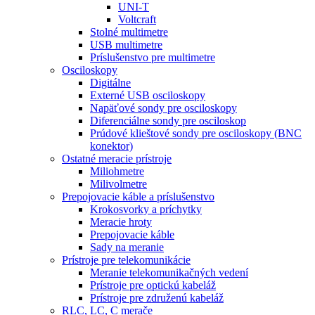
UNI-T
Voltcraft
Stolné multimetre
USB multimetre
Príslušenstvo pre multimetre
Osciloskopy
Digitálne
Externé USB osciloskopy
Napäťové sondy pre osciloskopy
Diferenciálne sondy pre osciloskop
Prúdové klieštové sondy pre osciloskopy (BNC
konektor)
Ostatné meracie prístroje
Miliohmetre
Milivolmetre
Prepojovacie káble a príslušenstvo
Krokosvorky a príchytky
Meracie hroty
Prepojovacie káble
Sady na meranie
Prístroje pre telekomunikácie
Meranie telekomunikačných vedení
Prístroje pre optickú kabeláž
Prístroje pre združenú kabeláž
RLC, LC, C merače