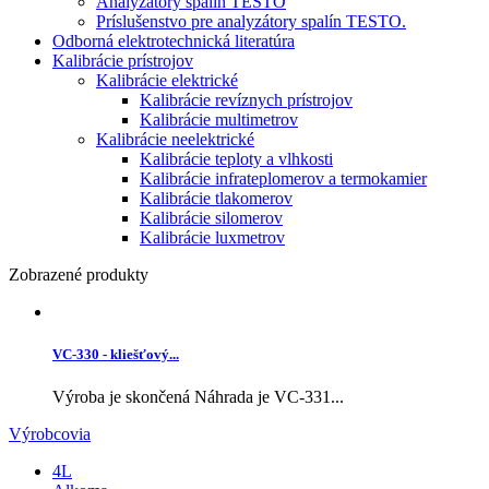
Analyzátory spalín TESTO
Príslušenstvo pre analyzátory spalín TESTO.
Odborná elektrotechnická literatúra
Kalibrácie prístrojov
Kalibrácie elektrické
Kalibrácie revíznych prístrojov
Kalibrácie multimetrov
Kalibrácie neelektrické
Kalibrácie teploty a vlhkosti
Kalibrácie infrateplomerov a termokamier
Kalibrácie tlakomerov
Kalibrácie silomerov
Kalibrácie luxmetrov
Zobrazené produkty
VC-330 - kliešťový...
Výroba je skončená Náhrada je VC-331...
Výrobcovia
4L