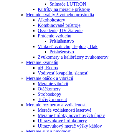
Snímače LUTRON
Kufríky na meracie prístroje
Meranie kvality životného prostredia
Alkoholtestery
Kombinované prístroje
Osvetlenie, UV žiarenie
Prúdenie vzduchu
Príslušenstvo
Vlhkosť vzduchu, Teplota, Tlak
Príslušenstvo
Zvukomery a kalibrátory zvukomerov
Meranie kvapalín
pH, Redox
Vodivosť kvapalín, slanosť
Meranie otáčok a vibrácií
Meranie vibrácií
Otáčkomery
Stroboskopy
Točivý moment
Meranie rozmerov a vzdialenosti
Merače vzdialenosti laserové
Meranie hrúbky povrchových úprav
Ultrazvukové hrúbkomery
Ultrazvukový merač výšky káblov
Meranie sily a hmotnosti