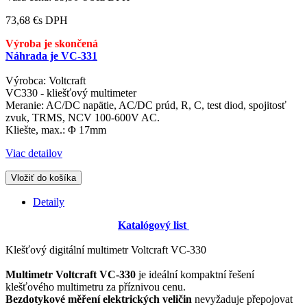
73,68 €
s DPH
Výroba je skončená
Náhrada je VC-331
Výrobca: Voltcraft
VC330 - kliešťový multimeter
Meranie: AC/DC napätie, AC/DC prúd, R, C, test diod, spojitosť
zvuk, TRMS, NCV 100-600V AC.
Kliešte, max.: Φ 17mm
Viac detailov
Vložiť do košíka
Detaily
Katalógový list
Klešťový digitální multimetr Voltcraft VC-330
Multimetr Voltcraft VC-330
je ideální kompaktní řešení
klešťového multimetru za příznivou cenu.
Bezdotykové měření elektrických veličin
nevyžaduje přepojovat