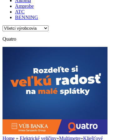
Alkoma
Amprobe
ATC
BENNING
Quatro
Home
»
Elektrické veličiny
»
Multimetre
»
Kliešťové