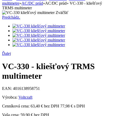
multimetre
»
AC/DC prúd
»
AC/DC prúd
»
VC-330 - kliešťový
TRMS multimeter
Zväčšiť
Predchádz.
Ďalej
VC-330 - kliešťový TRMS
multimeter
EAN:
4016138958751
Výrobca:
Voltcraft
Cenníková cena:
63,40 € bez DPH
77,98 € s DPH
Vaša cena:
59,90 €
bez DPH