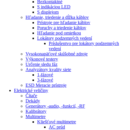
Bezkontaktné
S indikáciou LED
S displejom
Hľadanie, triedenie a dĺžka káblov
Prístroje pre hľadanie káblov
Poruchy a triedenie káblov
Hľadanie pod omietkou
Lokátory podzemných vedení
Príslušentvo pre lokátory podzemných
vedení
Vysokonapäťové skúšobné zdroje
Výkonové testery
Určenie sledu fáz
Analyzátory kvality siete
1-fázové
3-fázové
ESD Meracie prístroje
Elektrické veličiny
Čítače
Dekády
Generátory -audio, -funkcií, -RF
Kalibrátory
Multimetre
Kliešťové multimetre
AC prúd