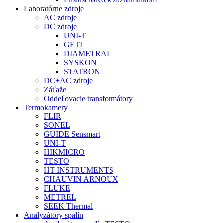
Laboratórne zdroje
AC zdroje
DC zdroje
UNI-T
GETI
DIAMETRAL
SYSKON
STATRON
DC+AC zdroje
Záťaže
Oddeľovacie transformátory
Termokamery
FLIR
SONEL
GUIDE Sensmart
UNI-T
HIKMICRO
TESTO
HT INSTRUMENTS
CHAUVIN ARNOUX
FLUKE
METREL
SEEK Thermal
Analyzátory spalín