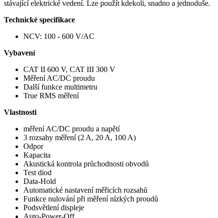
stávající elektrické vedení. Lze použít kdekoli, snadno a jednoduše.
Technické specifikace
NCV: 100 - 600 V/AC
Vybavení
CAT II 600 V, CAT III 300 V
Měření AC/DC proudu
Další funkce multimetru
True RMS měření
Vlastnosti
měření AC/DC proudu a napětí
3 rozsahy měření (2 A, 20 A, 100 A)
Odpor
Kapacita
Akustická kontrola průchodnosti obvodů
Test diod
Data-Hold
Automatické nastavení měřicích rozsahů
Funkce nulování při měření nízkých proudů
Podsvětlení displeje
Auto-Power-Off