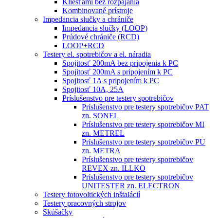
Kliešťami bez rozpájania
Kombinované prístroje
Impedancia slučky a chrániče
Impedancia slučky (LOOP)
Prúdové chrániče (RCD)
LOOP+RCD
Testery el. spotrebičov a el. náradia
Spojitosť 200mA bez pripojenia k PC
Spojitosť 200mA s pripojením k PC
Spojitosť 1A s pripojením k PC
Spojitosť 10A, 25A
Príslušenstvo pre testery spotrebičov
Príslušenstvo pre testery spotrebičov PAT
zn. SONEL
Príslušenstvo pre testery spotrebičov MI
zn. METREL
Príslušenstvo pre testery spotrebičov PU
zn. METRA
Príslušenstvo pre testery spotrebičov
REVEX zn. ILLKO
Príslušenstvo pre testery spotrebičov
UNITESTER zn. ELECTRON
Testery fotovoltických inštalácií
Testery pracovných strojov
Skúšačky