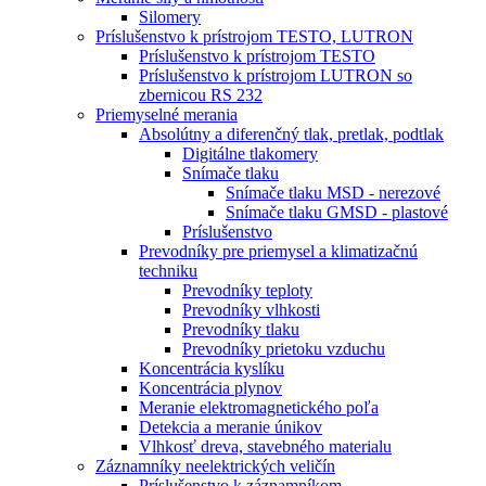
Silomery
Príslušenstvo k prístrojom TESTO, LUTRON
Príslušenstvo k prístrojom TESTO
Príslušenstvo k prístrojom LUTRON so
zbernicou RS 232
Priemyselné merania
Absolútny a diferenčný tlak, pretlak, podtlak
Digitálne tlakomery
Snímače tlaku
Snímače tlaku MSD - nerezové
Snímače tlaku GMSD - plastové
Príslušenstvo
Prevodníky pre priemysel a klimatizačnú
techniku
Prevodníky teploty
Prevodníky vlhkosti
Prevodníky tlaku
Prevodníky prietoku vzduchu
Koncentrácia kyslíku
Koncentrácia plynov
Meranie elektromagnetického poľa
Detekcia a meranie únikov
Vlhkosť dreva, stavebného materialu
Záznamníky neelektrických veličín
Príslušenstvo k záznamníkom