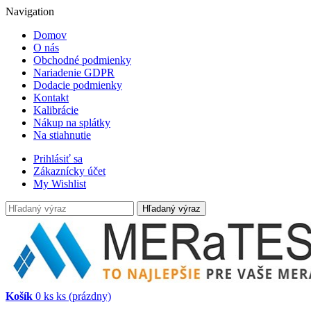
Navigation
Domov
O nás
Obchodné podmienky
Nariadenie GDPR
Dodacie podmienky
Kontakt
Kalibrácie
Nákup na splátky
Na stiahnutie
Prihlásiť sa
Zákaznícky účet
My Wishlist
Hľadaný výraz
Košík
0
ks
ks
(prázdny)