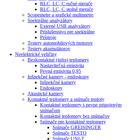
RLC, LC, C ručné merače
RLC, LC, C stolné merače
Scopemetre a grafické multimetre
Spektrálne analyzátory
Externé USB analyzátory
Príslušenstvo pre spektrálne
Prístroje
Testery automobilových motorov
Testery akumulátorov
Neelektrické veličiny
Bezkontaktné (infra) teplomery
Nastaviteľná emisivita
Pevná emisivita 0,95
Inšpekčné kamery - endoskopy
Inšpekčné kamery
Endoskopy
Akustické kamery
Kontaktné teplomery a snímače teploty
Kontaktné teplomery s pevne pripojeným
snímačom
Kontaktné teplomery bez snímačov
Snímače pre kontaktné teplomery
Snímače GREISINGER
Snímače TESTO
Snímače UNI-T