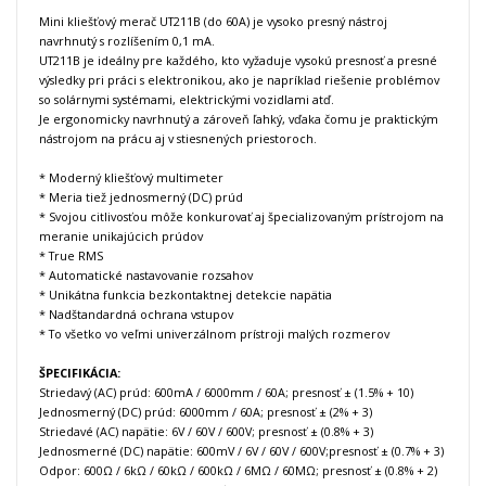
Mini kliešťový merač UT211B (do 60A) je vysoko presný nástroj
navrhnutý s rozlíšením 0,1 mA.
UT211B je ideálny pre každého, kto vyžaduje vysokú presnosť a presné
výsledky pri práci s elektronikou, ako je napríklad riešenie problémov
so solárnymi systémami, elektrickými vozidlami atď.
Je ergonomicky navrhnutý a zároveň ľahký, vďaka čomu je praktickým
nástrojom na prácu aj v stiesnených priestoroch.
* Moderný kliešťový multimeter
* Meria tiež jednosmerný (DC) prúd
* Svojou citlivosťou môže konkurovať aj špecializovaným prístrojom na
meranie unikajúcich prúdov
* True RMS
* Automatické nastavovanie rozsahov
* Unikátna funkcia bezkontaktnej detekcie napätia
* Nadštandardná ochrana vstupov
* To všetko vo veľmi univerzálnom prístroji malých rozmerov
ŠPECIFIKÁCIA:
Striedavý (AC) prúd: 600mA / 6000mm / 60A; presnosť ± (1.5% + 10)
Jednosmerný (DC) prúd: 6000mm / 60A; presnosť ± (2% + 3)
Striedavé (AC) napätie: 6V / 60V / 600V; presnosť ± (0.8% + 3)
Jednosmerné (DC) napätie: 600mV / 6V / 60V / 600V;presnosť ± (0.7% + 3)
Odpor: 600Ω / 6kΩ / 60kΩ / 600kΩ / 6MΩ / 60MΩ; presnosť ± (0.8% + 2)