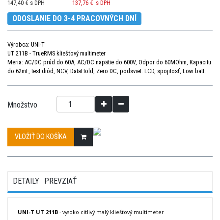
147,40 € s DPH
137,76 €
s DPH
ODOSLANIE DO 3-4 PRACOVNÝCH DNÍ
Výrobca: UNI-T
UT 211B - TrueRMS kliešťový multimeter
Meria: AC/DC prúd do 60A, AC/DC napätie do 600V, Odpor do 60MOhm, Kapacitu
do 62mF, test diód, NCV, DataHold, Zero DC, podsviet. LCD, spojitosť, Low batt.
Množstvo
VLOŽIŤ DO KOŠÍKA
DETAILY
PREVZIAŤ
UNI-T UT 211B
- vysoko citlivý malý kliešťový multimeter