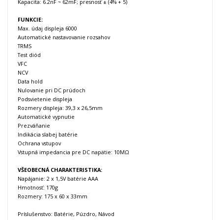
Kapacita: 6.2nF ~ 62mF; presnosť ± (4% + 5)
FUNKCIE:
Max. údaj displeja 6000
Automatické nastavovanie rozsahov
TRMS
Test diód
VFC
NCV
Data hold
Nulovanie pri DC prúdoch
Podsvietenie displeja
Rozmery displeja: 39,3 x 26,5mm
Automatické vypnutie
Prezváňanie
Indikácia slabej batérie
Ochrana vstupov
Vstupná impedancia pre DC napätie: 10MΩ
VŠEOBECNÁ CHARAKTERISTIKA:
Napájanie: 2 x 1,5V batérie AAA
Hmotnosť: 170g
Rozmery: 175 x 60 x 33mm
Príslušenstvo: Batérie, Púzdro, Návod