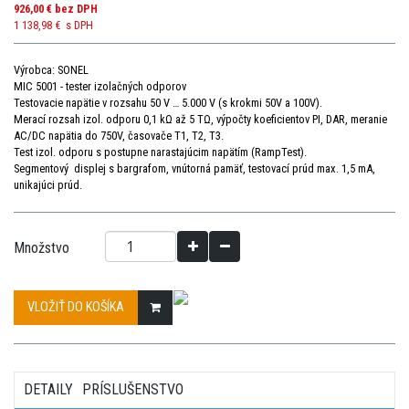
926,00 €
bez DPH
1 138,98 €
s DPH
Výrobca: SONEL
MIC 5001 - tester izolačných odporov
Testovacie napätie v rozsahu 50 V … 5.000 V (s krokmi 50V a 100V).
Merací rozsah izol. odporu 0,1 kΩ až 5 TΩ, výpočty koeficientov PI, DAR, meranie
AC/DC napätia do 750V, časovače T1, T2, T3.
Test izol. odporu s postupne narastajúcim napätím (RampTest).
Segmentový displej s bargrafom, vnútorná pamäť, testovací prúd max. 1,5 mA,
unikajúci prúd.
Množstvo
VLOŽIŤ DO KOŠÍKA
DETAILY
PRÍSLUŠENSTVO