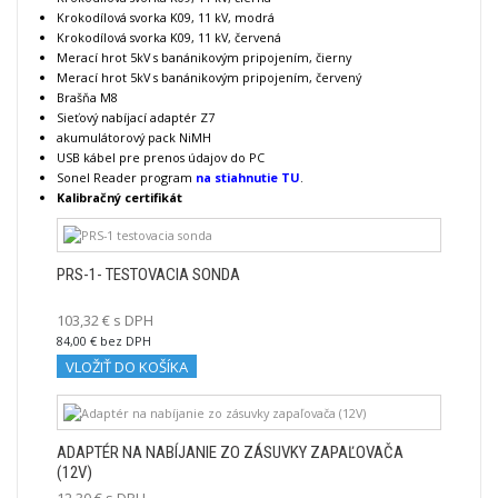
Krokodílová svorka K09, 11 kV, modrá
Krokodílová svorka K09, 11 kV, červená
Merací hrot 5kV s banánikovým pripojením, čierny
Merací hrot 5kV s banánikovým pripojením, červený
Brašňa M8
Sieťový nabíjací adaptér Z7
akumulátorový pack NiMH
USB kábel pre prenos údajov do PC
Sonel Reader program
na stiahnutie TU
.
Kalibračný certifikát
PRS-1- TESTOVACIA SONDA
103,32 € s DPH
84,00 € bez DPH
VLOŽIŤ DO KOŠÍKA
ADAPTÉR NA NABÍJANIE ZO ZÁSUVKY ZAPAĽOVAČA
(12V)
12,30 € s DPH