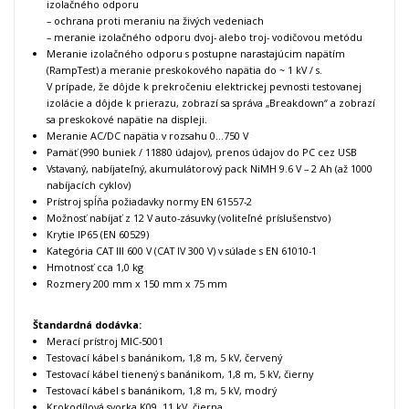
izolačného odporu
– ochrana proti meraniu na živých vedeniach
– meranie izolačného odporu dvoj- alebo troj- vodičovou metódu
Meranie izolačného odporu s postupne narastajúcim napätím
(RampTest) a meranie
preskokového napätia do ~ 1 kV / s.
V prípade, že dôjde k prekročeniu elektrickej pevnosti testovanej
izolácie a dôjde k prierazu, zobrazí sa správa „Breakdown“ a zobrazí
sa preskokové napätie na displeji.
Meranie AC/DC napätia v rozsahu 0…750 V
Pamäť (990 buniek / 11880 údajov), prenos údajov do PC cez USB
Vstavaný, nabíjateľný, akumulátorový pack NiMH 9.6 V – 2 Ah (až 1000
nabíjacích cyklov)
Prístroj spĺňa požiadavky normy EN 61557-2
Možnosť nabíjať z 12 V auto-zásuvky (voliteľné príslušenstvo)
Krytie IP65 (EN 60529)
Kategória CAT
III 600 V (CAT IV 300 V) v súlade s EN 61010-1
Hmotnosť cca 1,0 kg
Rozmery 200 mm x 150 mm x 75 mm
Štandardná dodávka:
Merací prístroj MIC-5001
Testovací kábel s banánikom, 1,8 m, 5 kV, červený
Testovací kábel tienený s banánikom, 1,8 m, 5 kV, čierny
Testovací kábel s banánikom, 1,8 m, 5 kV, modrý
Krokodílová svorka K09, 11 kV, čierna