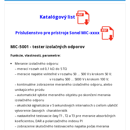
Katalógový list
Príslušenstvo pre prístroje Sonel MIC-xxxx
MIC-5001 - tester izolačných odporov
Funkcie, vlastnosti, parametre:
Meranie izolačného odporu:
– merací rozsah od 0,1 kΩ do 5 TΩ
– meracie napätie voliteľné v rozsahu 50 … 500 V s krokom 50 V;
v rozsahu 500 … 5000 V s krokom 100 V;
– kontinuálne zobrazenie meraného izolačného odporu, alebo
unikajúceho prúdu
– automatické vybitie meraného objektu po skončení merania
izolačného odporu
– akustická signalizácia v 5 sekundových intervaloch s cieľom uľahčiť
vytvorenie časových charakteristík
– nastaviteľné testovacie časy T1 , T2 a T3 pre meranie absorbčných
koeficientov, DAR a polarizačného indexu PI
– zobrazenie skutočného testovacieho napätia počas merania