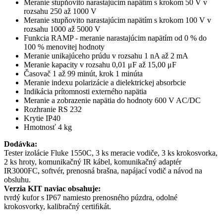
Meranie stupňovito narastajúcim napätím s krokom 50 V v
rozsahu 250 až 1000 V
Meranie stupňovito narastajúcim napätím s krokom 100 V v
rozsahu 1000 až 5000 V
Funkcia RAMP - meranie narastajúcim napätím od 0 % do
100 % menovitej hodnoty
Meranie unikajúceho prúdu v rozsahu 1 nA až 2 mA
Meranie kapacity v rozsahu 0,01 μF až 15,00 μF
Časovač 1 až 99 minút, krok 1 minúta
Meranie indexu polarizácie a dielektrickej absorbcie
Indikácia prítomnosti externého napätia
Meranie a zobrazenie napätia do hodnoty 600 V AC/DC
Rozhranie RS 232
Krytie IP40
Hmotnosť 4 kg
Dodávka:
Tester izolácie Fluke 1550C, 3 ks meracie vodiče, 3 ks krokosvorka,
2 ks hroty, komunikačný IR kábel, komunikačný adaptér
IR3000FC, softvér, prenosná brašna, napájací vodič a návod na
obsluhu.
Verzia KIT naviac obsahuje:
tvrdý kufor s IP67 namiesto prenosného púzdra, odolné
krokosvorky, kalibračný certiﬁkát.