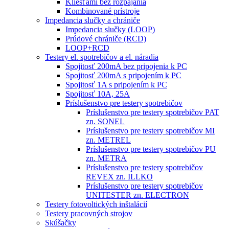
Kliešťami bez rozpájania
Kombinované prístroje
Impedancia slučky a chrániče
Impedancia slučky (LOOP)
Prúdové chrániče (RCD)
LOOP+RCD
Testery el. spotrebičov a el. náradia
Spojitosť 200mA bez pripojenia k PC
Spojitosť 200mA s pripojením k PC
Spojitosť 1A s pripojením k PC
Spojitosť 10A, 25A
Príslušenstvo pre testery spotrebičov
Príslušenstvo pre testery spotrebičov PAT
zn. SONEL
Príslušenstvo pre testery spotrebičov MI
zn. METREL
Príslušenstvo pre testery spotrebičov PU
zn. METRA
Príslušenstvo pre testery spotrebičov
REVEX zn. ILLKO
Príslušenstvo pre testery spotrebičov
UNITESTER zn. ELECTRON
Testery fotovoltických inštalácií
Testery pracovných strojov
Skúšačky