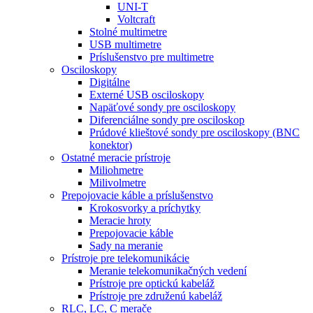
UNI-T
Voltcraft
Stolné multimetre
USB multimetre
Príslušenstvo pre multimetre
Osciloskopy
Digitálne
Externé USB osciloskopy
Napäťové sondy pre osciloskopy
Diferenciálne sondy pre osciloskop
Prúdové klieštové sondy pre osciloskopy (BNC
konektor)
Ostatné meracie prístroje
Miliohmetre
Milivolmetre
Prepojovacie káble a príslušenstvo
Krokosvorky a príchytky
Meracie hroty
Prepojovacie káble
Sady na meranie
Prístroje pre telekomunikácie
Meranie telekomunikačných vedení
Prístroje pre optickú kabeláž
Prístroje pre združenú kabeláž
RLC, LC, C merače