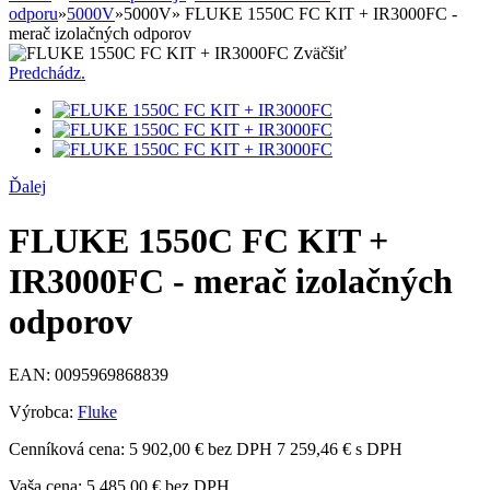
odporu
»
5000V
»
5000V
»
FLUKE 1550C FC KIT + IR3000FC -
merač izolačných odporov
Zväčšiť
Predchádz.
Ďalej
FLUKE 1550C FC KIT +
IR3000FC - merač izolačných
odporov
EAN:
0095969868839
Výrobca:
Fluke
Cenníková cena:
5 902,00 € bez DPH
7 259,46 € s DPH
Vaša cena:
5 485,00 €
bez DPH