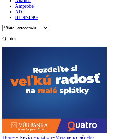
Alkoma
Amprobe
ATC
BENNING
Quatro
Home
»
Revízne prístroje
»
Meranie izolačného