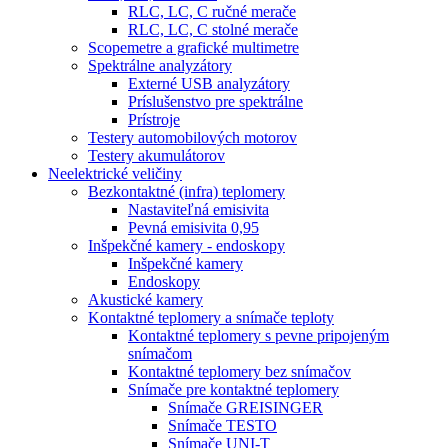
RLC, LC, C ručné merače
RLC, LC, C stolné merače
Scopemetre a grafické multimetre
Spektrálne analyzátory
Externé USB analyzátory
Príslušenstvo pre spektrálne
Prístroje
Testery automobilových motorov
Testery akumulátorov
Neelektrické veličiny
Bezkontaktné (infra) teplomery
Nastaviteľná emisivita
Pevná emisivita 0,95
Inšpekčné kamery - endoskopy
Inšpekčné kamery
Endoskopy
Akustické kamery
Kontaktné teplomery a snímače teploty
Kontaktné teplomery s pevne pripojeným
snímačom
Kontaktné teplomery bez snímačov
Snímače pre kontaktné teplomery
Snímače GREISINGER
Snímače TESTO
Snímače UNI-T