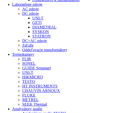
Laboratórne zdroje
AC zdroje
DC zdroje
UNI-T
GETI
DIAMETRAL
SYSKON
STATRON
DC+AC zdroje
Záťaže
Oddeľovacie transformátory
Termokamery
FLIR
SONEL
GUIDE Sensmart
UNI-T
HIKMICRO
TESTO
HT INSTRUMENTS
CHAUVIN ARNOUX
FLUKE
METREL
SEEK Thermal
Analyzátory spalín