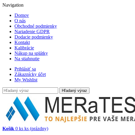
Navigation
Domov
O nás
Obchodné podmienky
Nariadenie GDPR
Dodacie podmienky
Kontakt
Kalibrácie
Nákup na splátky
Na stiahnutie
Prihlásiť sa
Zákaznícky účet
My Wishlist
Hľadaný výraz
Košík
0
ks
ks
(prázdny)