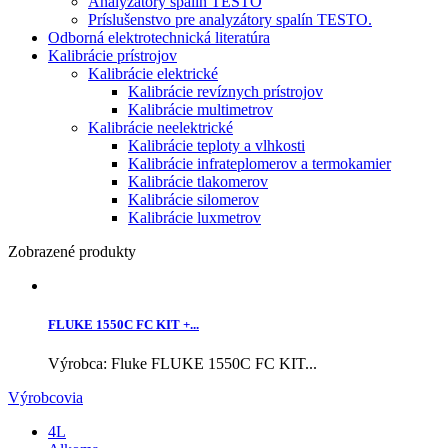
Analyzátory spalín TESTO
Príslušenstvo pre analyzátory spalín TESTO.
Odborná elektrotechnická literatúra
Kalibrácie prístrojov
Kalibrácie elektrické
Kalibrácie revíznych prístrojov
Kalibrácie multimetrov
Kalibrácie neelektrické
Kalibrácie teploty a vlhkosti
Kalibrácie infrateplomerov a termokamier
Kalibrácie tlakomerov
Kalibrácie silomerov
Kalibrácie luxmetrov
Zobrazené produkty
FLUKE 1550C FC KIT +...
Výrobca: Fluke FLUKE 1550C FC KIT...
Výrobcovia
4L