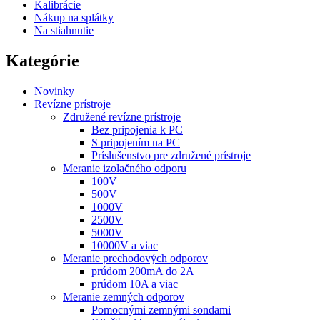
Kalibrácie
Nákup na splátky
Na stiahnutie
Kategórie
Novinky
Revízne prístroje
Združené revízne prístroje
Bez pripojenia k PC
S pripojením na PC
Príslušenstvo pre združené prístroje
Meranie izolačného odporu
100V
500V
1000V
2500V
5000V
10000V a viac
Meranie prechodových odporov
prúdom 200mA do 2A
prúdom 10A a viac
Meranie zemných odporov
Pomocnými zemnými sondami