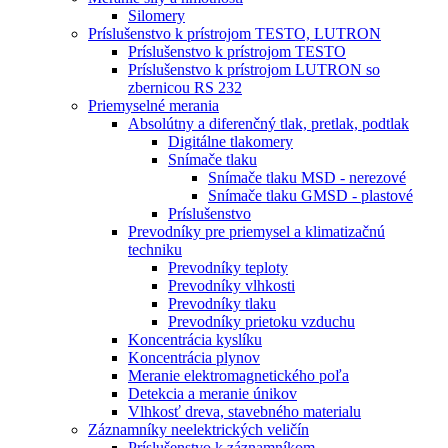
Silomery
Príslušenstvo k prístrojom TESTO, LUTRON
Príslušenstvo k prístrojom TESTO
Príslušenstvo k prístrojom LUTRON so
zbernicou RS 232
Priemyselné merania
Absolútny a diferenčný tlak, pretlak, podtlak
Digitálne tlakomery
Snímače tlaku
Snímače tlaku MSD - nerezové
Snímače tlaku GMSD - plastové
Príslušenstvo
Prevodníky pre priemysel a klimatizačnú
techniku
Prevodníky teploty
Prevodníky vlhkosti
Prevodníky tlaku
Prevodníky prietoku vzduchu
Koncentrácia kyslíku
Koncentrácia plynov
Meranie elektromagnetického poľa
Detekcia a meranie únikov
Vlhkosť dreva, stavebného materialu
Záznamníky neelektrických veličín
Príslušenstvo k záznamníkom