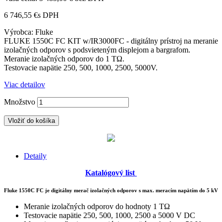
6 746,55 €
s DPH
Výrobca: Fluke
FLUKE 1550C FC KIT w/IR3000FC - digitálny prístroj na meranie
izolačných odporov s podsvieteným displejom a bargrafom.
Meranie izolačných odporov do 1 TΩ.
Testovacie napätie 250, 500, 1000, 2500, 5000V.
Viac detailov
Množstvo
Vložiť do košíka
Detaily
Katalógový list
Fluke 1550C FC je digitálny merač izolačných odporov
s max. meracím napätím
do 5 kV
Meranie izolačných odporov do hodnoty 1 TΩ
Testovacie napätie 250, 500, 1000, 2500 a 5000 V DC