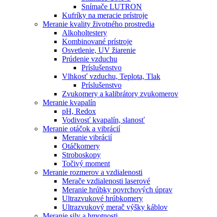
Snímače LUTRON
Kufríky na meracie prístroje
Meranie kvality životného prostredia
Alkoholtestery
Kombinované prístroje
Osvetlenie, UV žiarenie
Prúdenie vzduchu
Príslušenstvo
Vlhkosť vzduchu, Teplota, Tlak
Príslušenstvo
Zvukomery a kalibrátory zvukomerov
Meranie kvapalín
pH, Redox
Vodivosť kvapalín, slanosť
Meranie otáčok a vibrácií
Meranie vibrácií
Otáčkomery
Stroboskopy
Točivý moment
Meranie rozmerov a vzdialenosti
Merače vzdialenosti laserové
Meranie hrúbky povrchových úprav
Ultrazvukové hrúbkomery
Ultrazvukový merač výšky káblov
Meranie sily a hmotnosti