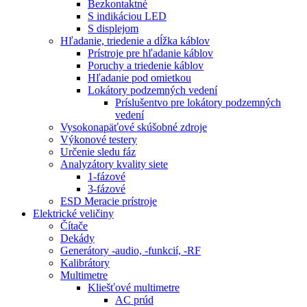
Bezkontaktné
S indikáciou LED
S displejom
Hľadanie, triedenie a dĺžka káblov
Prístroje pre hľadanie káblov
Poruchy a triedenie káblov
Hľadanie pod omietkou
Lokátory podzemných vedení
Príslušentvo pre lokátory podzemných
vedení
Vysokonapäťové skúšobné zdroje
Výkonové testery
Určenie sledu fáz
Analyzátory kvality siete
1-fázové
3-fázové
ESD Meracie prístroje
Elektrické veličiny
Čítače
Dekády
Generátory -audio, -funkcií, -RF
Kalibrátory
Multimetre
Kliešťové multimetre
AC prúd