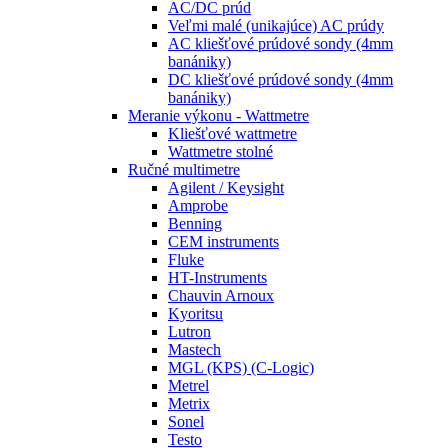
AC/DC prúd
Veľmi malé (unikajúce) AC prúdy
AC kliešťové prúdové sondy (4mm
banániky)
DC kliešťové prúdové sondy (4mm
banániky)
Meranie výkonu - Wattmetre
Kliešťové wattmetre
Wattmetre stolné
Ručné multimetre
Agilent / Keysight
Amprobe
Benning
CEM instruments
Fluke
HT-Instruments
Chauvin Arnoux
Kyoritsu
Lutron
Mastech
MGL (KPS) (C-Logic)
Metrel
Metrix
Sonel
Testo