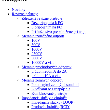
Novinky
Revízne prístroje
Združené revízne prístroje
Bez pripojenia k PC
S pripojením na PC
Príslušenstvo pre združené prístroje
Meranie izolačného odporu
100V
500V
1000V
2500V
5000V
10000V a viac
Meranie prechodových odporov
prúdom 200mA do 2A
prúdom 10A a viac
Meranie zemných odporov
Pomocnými zemnými sondami
Kliešťami bez rozpájania
Kombinované prístroje
Impedancia slučky a chrániče
Impedancia slučky (LOOP)
Prúdové chrániče (RCD)