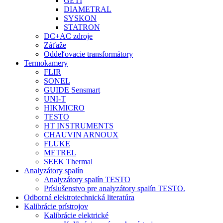
GETI
DIAMETRAL
SYSKON
STATRON
DC+AC zdroje
Záťaže
Oddeľovacie transformátory
Termokamery
FLIR
SONEL
GUIDE Sensmart
UNI-T
HIKMICRO
TESTO
HT INSTRUMENTS
CHAUVIN ARNOUX
FLUKE
METREL
SEEK Thermal
Analyzátory spalín
Analyzátory spalín TESTO
Príslušenstvo pre analyzátory spalín TESTO.
Odborná elektrotechnická literatúra
Kalibrácie prístrojov
Kalibrácie elektrické