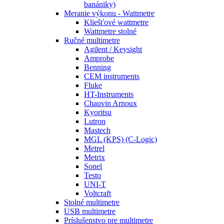
banániky)
Meranie výkonu - Wattmetre
Kliešťové wattmetre
Wattmetre stolné
Ručné multimetre
Agilent / Keysight
Amprobe
Benning
CEM instruments
Fluke
HT-Instruments
Chauvin Arnoux
Kyoritsu
Lutron
Mastech
MGL (KPS) (C-Logic)
Metrel
Metrix
Sonel
Testo
UNI-T
Voltcraft
Stolné multimetre
USB multimetre
Príslušenstvo pre multimetre