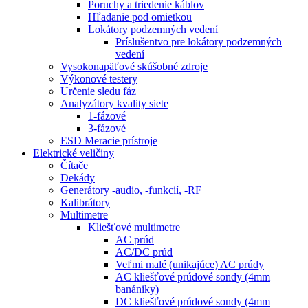
Poruchy a triedenie káblov
Hľadanie pod omietkou
Lokátory podzemných vedení
Príslušentvo pre lokátory podzemných
vedení
Vysokonapäťové skúšobné zdroje
Výkonové testery
Určenie sledu fáz
Analyzátory kvality siete
1-fázové
3-fázové
ESD Meracie prístroje
Elektrické veličiny
Čítače
Dekády
Generátory -audio, -funkcií, -RF
Kalibrátory
Multimetre
Kliešťové multimetre
AC prúd
AC/DC prúd
Veľmi malé (unikajúce) AC prúdy
AC kliešťové prúdové sondy (4mm
banániky)
DC kliešťové prúdové sondy (4mm