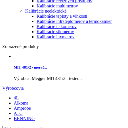
Kalibrácie revíznych prístrojov
Kalibrácie multimetrov
Kalibrácie neelektrické
Kalibrácie teploty a vlhkosti
Kalibrácie infrateplomerov a termokamier
Kalibrácie tlakomerov
Kalibrácie silomerov
Kalibrácie luxmetrov
Zobrazené produkty
MIT 481/2 - merač...
Výrobca: Megger MIT481/2 - tester...
Výrobcovia
4L
Alkoma
Amprobe
ATC
BENNING