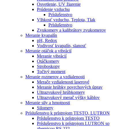
Osvetlenie, UV žiarenie
Prúdenie vzduchu
Príslušenstvo
Vlhkosť vzduchu, Teplota, Tlak
Príslušenstvo
Zvukomery a kalibrátory zvukomerov
Meranie kvapalín
pH, Redox
Vodivosť kvapalín, slanosť
Meranie otáčok a vibrácií
Meranie vibrácií
Otáčkomery
Stroboskopy
Točivý moment
Meranie rozmerov a vzdialenosti
Merače vzdialenosti laserové
Meranie hrúbky povrchových úprav
Ultrazvukové hrúbkomery
Ultrazvukový merač výšky káblov
Meranie sily a hmotnosti
Silomery
Príslušenstvo k prístrojom TESTO, LUTRON
Príslušenstvo k prístrojom TESTO
Príslušenstvo k prístrojom LUTRON so
zbernicou RS 232