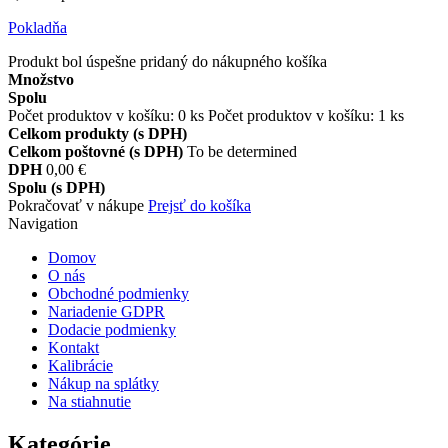
Pokladňa
Produkt bol úspešne pridaný do nákupného košíka
Množstvo
Spolu
Počet produktov v košíku:
0
ks
Počet produktov v košíku: 1 ks
Celkom produkty (s DPH)
Celkom poštovné (s DPH)
To be determined
DPH
0,00 €
Spolu (s DPH)
Pokračovať v nákupe
Prejsť do košíka
Navigation
Domov
O nás
Obchodné podmienky
Nariadenie GDPR
Dodacie podmienky
Kontakt
Kalibrácie
Nákup na splátky
Na stiahnutie
Kategórie