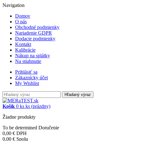
Navigation
Domov
O nás
Obchodné podmienky
Nariadenie GDPR
Dodacie podmienky
Kontakt
Kalibrácie
Nákup na splátky
Na stiahnutie
Prihlásiť sa
Zákaznícky účet
My Wishlist
Hľadaný výraz
Košík
0
ks
ks
(prázdny)
Žiadne produkty
To be determined
Doručenie
0,00 €
DPH
0,00 €
Spolu