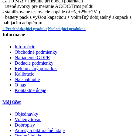
az 1.0 MΩ + meranie pri oboch polaritách
- istené svorky pre meranie AC/DC/Trms prúdu
- stabilizované testovacie napätie (-0%, +2% +2V )
- battery pack s vyššou kapacitou + voliteľný dobijatelný akupack s
nabíjacím adaptérom
« Predchádzajúci produkt
Nasledujúci produkt »
Informácie
Informácie
Obchodné podmienky
Nariadenie GDPR
Dodacie podmienky
Reklamačný poriadok
Kalibrácie
Na stiahnutie
O nás
Kontaktné údaje
Môj účet
Objednávky
Vrátený tovar
Dobropisy
Adresy a fakturačné údaje
Osobné údaje