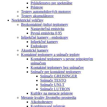
Príslušenstvo pre spektrálne
Prístroje
Testery automobilových motorov
Testery akumulátorov
Neelektrické veličiny
Bezkontaktné (infra) teplomery
Nastaviteľná emisivita
Pevná emisivita 0,95
Inšpekčné kamery - endoskopy
Inšpekčné kamery
Endoskopy
Akustické kamery
Kontaktné teplomery a snímače teploty
Kontaktné teplomery s pevne pripojeným
snímačom
Kontaktné teplomery bez snímačov
Snímače pre kontaktné teplomery
Snímače GREISINGER
Snímače TESTO
Snímače UNI-T
Snímače LUTRON
Kufríky na meracie prístroje
Meranie kvality životného prostredia
Alkoholtestery
Kombinované prístroje