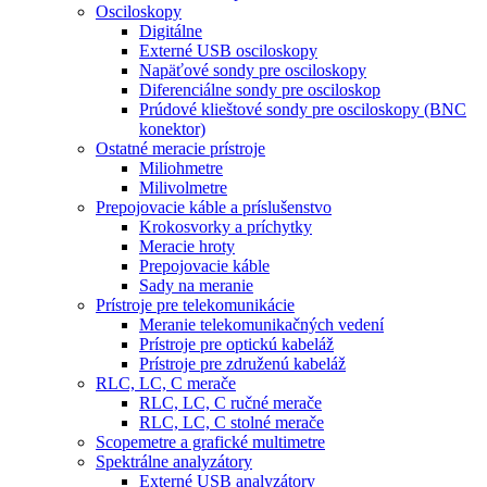
Osciloskopy
Digitálne
Externé USB osciloskopy
Napäťové sondy pre osciloskopy
Diferenciálne sondy pre osciloskop
Prúdové klieštové sondy pre osciloskopy (BNC
konektor)
Ostatné meracie prístroje
Miliohmetre
Milivolmetre
Prepojovacie káble a príslušenstvo
Krokosvorky a príchytky
Meracie hroty
Prepojovacie káble
Sady na meranie
Prístroje pre telekomunikácie
Meranie telekomunikačných vedení
Prístroje pre optickú kabeláž
Prístroje pre združenú kabeláž
RLC, LC, C merače
RLC, LC, C ručné merače
RLC, LC, C stolné merače
Scopemetre a grafické multimetre
Spektrálne analyzátory
Externé USB analyzátory