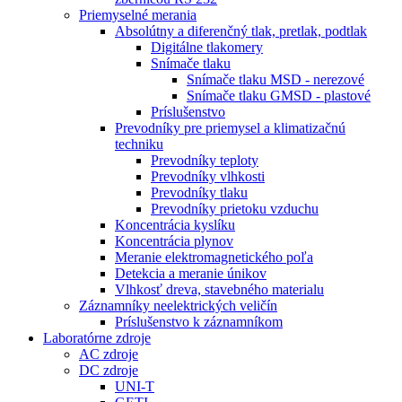
Priemyselné merania
Absolútny a diferenčný tlak, pretlak, podtlak
Digitálne tlakomery
Snímače tlaku
Snímače tlaku MSD - nerezové
Snímače tlaku GMSD - plastové
Príslušenstvo
Prevodníky pre priemysel a klimatizačnú
techniku
Prevodníky teploty
Prevodníky vlhkosti
Prevodníky tlaku
Prevodníky prietoku vzduchu
Koncentrácia kyslíku
Koncentrácia plynov
Meranie elektromagnetického poľa
Detekcia a meranie únikov
Vlhkosť dreva, stavebného materialu
Záznamníky neelektrických veličín
Príslušenstvo k záznamníkom
Laboratórne zdroje
AC zdroje
DC zdroje
UNI-T