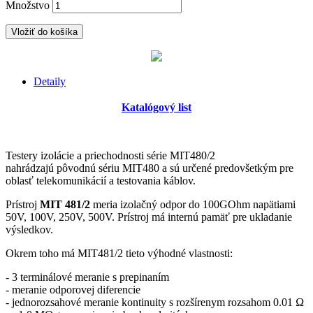
Množstvo
Vložiť do košíka
Detaily
Katalógový list
Testery izolácie a priechodnosti série MIT480/2
nahrádzajú pôvodnú sériu MIT480 a sú určené predovšetkým pre
oblasť telekomunikácií a testovania káblov.
Prístroj
MIT 481/2
meria izolačný odpor do 100GOhm napätiami
50V, 100V, 250V, 500V. Prístroj má internú pamäť pre ukladanie
výsledkov.
Okrem toho má MIT481/2 tieto výhodné vlastnosti:
- 3 terminálové meranie s prepinaním
- meranie odporovej diferencie
- jednorozsahové meranie kontinuity s rozšírenym rozsahom 0.01 Ω