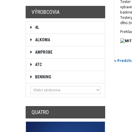
Tester
vybave
VÝROBCOVIA
batérie
Tester
dlhú ži
4L
Prehľa
ALKOMA
AMPROBE
« Predch
ATC
BENNING
QUATRO