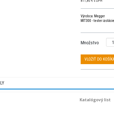
811,80 € s DPH
Výrobca: Megger
MIT300 - tester izolác
Množstvo
VLOŽIŤ DO KOŠÍK
ILY
Katalógový list