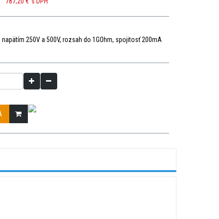
787,20 €
s DPH
ie napätím 250V a 500V, rozsah do 1GOhm, spojitosť 200mA
A