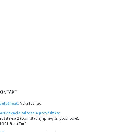
KONTAKT
poločnosť:
MERaTEST.sk
oručovacia adresa a prevádzka:
ružstevná 2 (Dom štátnej správy, 2. poschodie),
16 01 Stará Turá