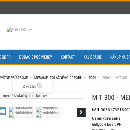
E GDPR
DODACIE PODMIENKY
KONTAKT
KALIBRÁCIE
NÁKUP NA S
EVÍZNE PRÍSTROJE
MERANIE IZOLAČNÉHO ODPORU
500V
500V
MIT 300
Zväčšiť
MIT 300 - M
503617521346
EAN:
Cenníková cena:
660,00 € bez DPH