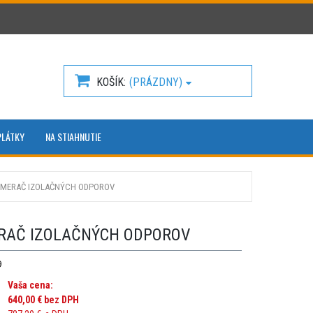
KOŠÍK
(PRÁZDNY)
PLÁTKY
NA STIAHNUTIE
 - MERAČ IZOLAČNÝCH ODPOROV
ERAČ IZOLAČNÝCH ODPOROV
9
Vaša cena:
640,00 €
bez DPH