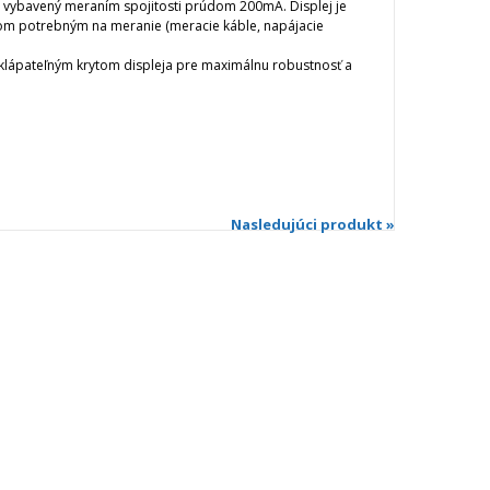
 vybavený meraním spojitosti prúdom 200mA. Displej je
om potrebným na meranie (meracie káble, napájacie
klápateľným krytom displeja pre maximálnu robustnosť a
Nasledujúci produkt »