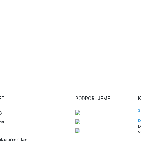
ET
PODPORUJEME
S
ky
D
var
D
9
akturačné údaje