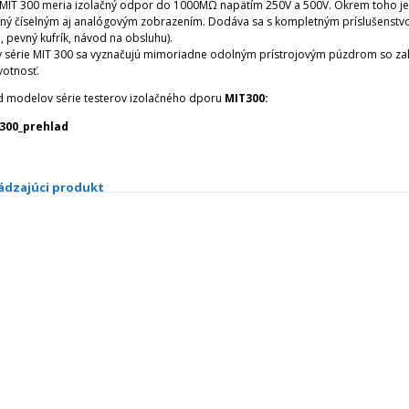
 MIT 300 meria izolačný odpor do 1000MΩ napätím 250V a 500V. Okrem toho je
ný číselným aj analógovým zobrazením. Dodáva sa s kompletným príslušenstv
, pevný kufrík, návod na obsluhu).
y série MIT 300 sa vyznačujú mimoriadne odolným prístrojovým púzdrom so za
votnosť.
d modelov série testerov izolačného dporu
MIT300:
ádzajúci produkt