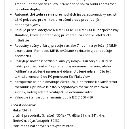
zmenou pomerov zvislej osy. Krivky priebehov sa budú zobrazovať
na celom displeji.
Automatické zobrazenie prechodných javov:
automaticky zachytí
až 40 poklesov, prekmitov, prerušení alebo prechodných
náhodných javov
Splňuje prísne kategórie 600 V / CAT IV, 1000 V / CAT III, bezpečnostný
štandard, ktorý je požadovaný pri meraní na začiatku elektrickej
inštalácie
Robustný, ručný prístroj pracuje viac ako 7 hodín na priložený NiMH
akumulátor. Pomocou MENU ovládané rozhranie zjednodušuje
prevádzku.
Poskytuje možnosť rozsiahlej analýzy údajov. Kurzory a ZOOM sa
môžu používať "naživo" v priebehu vykonávania merania, alebo
"offline" na uložené namerané údaje. Uložené údaje môžu byť
taktiež prenesené do PC pomocou SW FlukeView.
Kompletné balenie obsahuje všetko, čo je potrebné k okamžitému
meraniu: 4 prúdové kliešte, 5 napäťových meracích vodičov a
svoriek, sieťový adaptér/nabíjačku a ochranný kufor.
Vyhovuje štandardom merania podľa IEC 61000-4-30
Súčasť dodania:
• Fluke 434 - II
• pružné prevodníky (kliešte) i430flex-TF, dĺžka 61 cm (24"), 4 ks
• Sieťový napájací adaptér BC430
• Sada medzinárodných sieťových zástrčiek