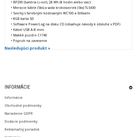
• BP290 (batéria Li-ion), 28 Wh (8 hodin alebo viac)
• Meracie káble (5ks) a sada krokosvoriek (5ks) TLS430
• Svorky s farebným kódovaným WC100 a štítkami
• 8GB karta SD
• Software PowerLog na disku CD (obsahuje návody k obsluhe v PDF)
• Kábel USB A-B mini
• Mäkké puzdro C1740
• Popruh na zavesenie
Nasledujúci produkt »
INFORMÁCIE
Informácie
Obchodné podmienky
Nariadenie GDPR
Dodacie podmienky
Reklamačný poriadok