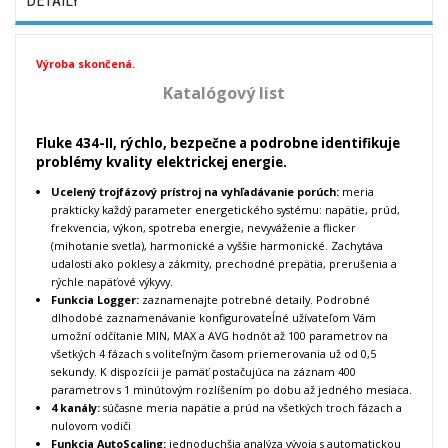
DETAILY
Výroba skončená.
Katalógový list
Fluke 434-II, rýchlo, bezpečne a podrobne identifikuje
problémy kvality elektrickej energie.
Ucelený trojfázový prístroj na vyhľadávanie porúch:
meria
prakticky každý parameter energetického systému: napätie, prúd,
frekvencia, výkon, spotreba energie, nevyváženie a flicker
(mihotanie svetla), harmonické a vyššie harmonické. Zachytáva
udalosti ako poklesy a zákmity, prechodné prepätia, prerušenia a
rýchle napäťové výkyvy.
Funkcia Logger:
zaznamenajte potrebné detaily. Podrobné
dlhodobé zaznamenávanie konfigurovateĺné užívateľom Vám
umožní odčítanie MIN, MAX a AVG hodnôt až 100 parametrov na
všetkých 4 fázach s voliteľným časom priemerovania už od 0,5
sekundy. K dispozícii je pamäť postačujúca na záznam 400
parametrov s 1 minútovým rozlíšením po dobu až jedného mesiaca.
4 kanály:
súčasne meria napätie a prúd na všetkých troch fázach a
nulovom vodiči
Funkcia AutoScaling:
jednoduchšia analýza vývoja s automatickou