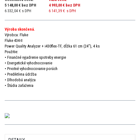
5 148,00 € bez DPH
4 993,00 €
bez DPH
6 332,04 € s DPH
6 141,39 €
s DPH
Výroba skončená.
Výrobca: Fluke
Fluke 434-II
Power Quality Analyzer + i430flex-TF, dĺžka 61 cm (24"), 4 ks
Použitie:
• Finančné vyjadrenie spotreby energie
• Energetické vyhodnocovanie
• Prvotné vyhodnocovanie porúch
• Prediktívna údržba
• Dlhodobá analýza
• Štúdia zaťaženia