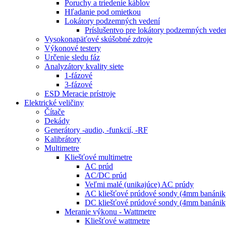
Poruchy a triedenie káblov
Hľadanie pod omietkou
Lokátory podzemných vedení
Príslušentvo pre lokátory podzemných vede
Vysokonapäťové skúšobné zdroje
Výkonové testery
Určenie sledu fáz
Analyzátory kvality siete
1-fázové
3-fázové
ESD Meracie prístroje
Elektrické veličiny
Čítače
Dekády
Generátory -audio, -funkcií, -RF
Kalibrátory
Multimetre
Kliešťové multimetre
AC prúd
AC/DC prúd
Veľmi malé (unikajúce) AC prúdy
AC kliešťové prúdové sondy (4mm banánik
DC kliešťové prúdové sondy (4mm banánik
Meranie výkonu - Wattmetre
Kliešťové wattmetre