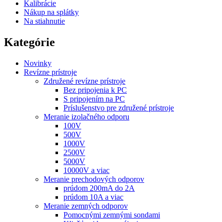
Kalibrácie
Nákup na splátky
Na stiahnutie
Kategórie
Novinky
Revízne prístroje
Združené revízne prístroje
Bez pripojenia k PC
S pripojením na PC
Príslušenstvo pre združené prístroje
Meranie izolačného odporu
100V
500V
1000V
2500V
5000V
10000V a viac
Meranie prechodových odporov
prúdom 200mA do 2A
prúdom 10A a viac
Meranie zemných odporov
Pomocnými zemnými sondami