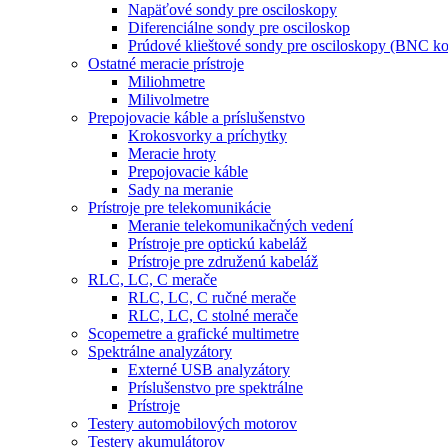
Napäťové sondy pre osciloskopy
Diferenciálne sondy pre osciloskop
Prúdové klieštové sondy pre osciloskopy (BNC ko
Ostatné meracie prístroje
Miliohmetre
Milivolmetre
Prepojovacie káble a príslušenstvo
Krokosvorky a príchytky
Meracie hroty
Prepojovacie káble
Sady na meranie
Prístroje pre telekomunikácie
Meranie telekomunikačných vedení
Prístroje pre optickú kabeláž
Prístroje pre združenú kabeláž
RLC, LC, C merače
RLC, LC, C ručné merače
RLC, LC, C stolné merače
Scopemetre a grafické multimetre
Spektrálne analyzátory
Externé USB analyzátory
Príslušenstvo pre spektrálne
Prístroje
Testery automobilových motorov
Testery akumulátorov