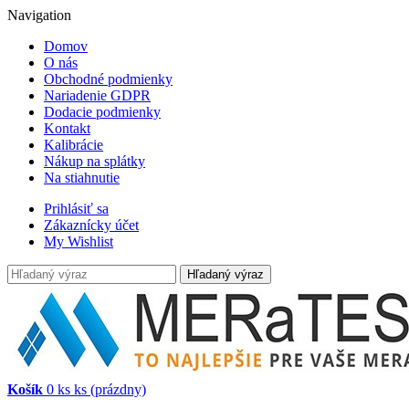
Navigation
Domov
O nás
Obchodné podmienky
Nariadenie GDPR
Dodacie podmienky
Kontakt
Kalibrácie
Nákup na splátky
Na stiahnutie
Prihlásiť sa
Zákaznícky účet
My Wishlist
Hľadaný výraz
Košík
0
ks
ks
(prázdny)