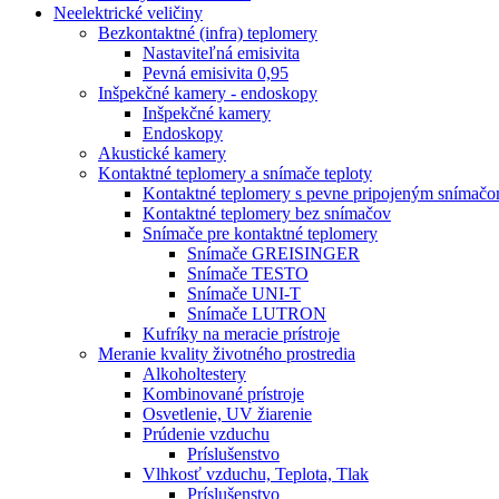
Neelektrické veličiny
Bezkontaktné (infra) teplomery
Nastaviteľná emisivita
Pevná emisivita 0,95
Inšpekčné kamery - endoskopy
Inšpekčné kamery
Endoskopy
Akustické kamery
Kontaktné teplomery a snímače teploty
Kontaktné teplomery s pevne pripojeným snímač
Kontaktné teplomery bez snímačov
Snímače pre kontaktné teplomery
Snímače GREISINGER
Snímače TESTO
Snímače UNI-T
Snímače LUTRON
Kufríky na meracie prístroje
Meranie kvality životného prostredia
Alkoholtestery
Kombinované prístroje
Osvetlenie, UV žiarenie
Prúdenie vzduchu
Príslušenstvo
Vlhkosť vzduchu, Teplota, Tlak
Príslušenstvo