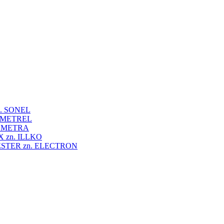
 zn. SONEL
zn. METREL
zn. METRA
VEX zn. ILLKO
UNITESTER zn. ELECTRON