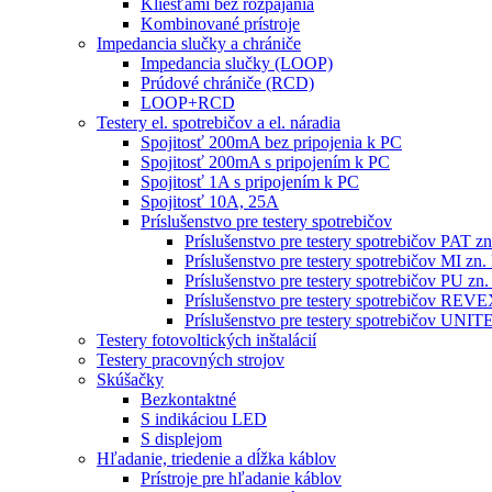
Kliešťami bez rozpájania
Kombinované prístroje
Impedancia slučky a chrániče
Impedancia slučky (LOOP)
Prúdové chrániče (RCD)
LOOP+RCD
Testery el. spotrebičov a el. náradia
Spojitosť 200mA bez pripojenia k PC
Spojitosť 200mA s pripojením k PC
Spojitosť 1A s pripojením k PC
Spojitosť 10A, 25A
Príslušenstvo pre testery spotrebičov
Príslušenstvo pre testery spotrebičov PAT
Príslušenstvo pre testery spotrebičov MI 
Príslušenstvo pre testery spotrebičov PU 
Príslušenstvo pre testery spotrebičov RE
Príslušenstvo pre testery spotrebičov 
Testery fotovoltických inštalácií
Testery pracovných strojov
Skúšačky
Bezkontaktné
S indikáciou LED
S displejom
Hľadanie, triedenie a dĺžka káblov
Prístroje pre hľadanie káblov