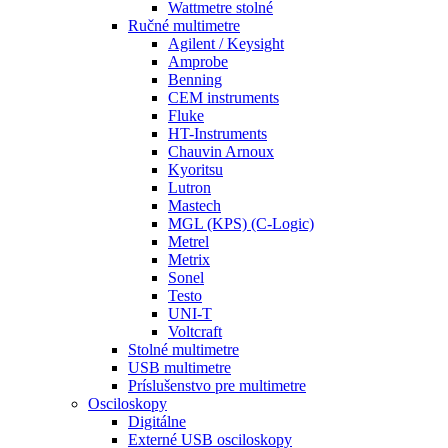
Wattmetre stolné
Ručné multimetre
Agilent / Keysight
Amprobe
Benning
CEM instruments
Fluke
HT-Instruments
Chauvin Arnoux
Kyoritsu
Lutron
Mastech
MGL (KPS) (C-Logic)
Metrel
Metrix
Sonel
Testo
UNI-T
Voltcraft
Stolné multimetre
USB multimetre
Príslušenstvo pre multimetre
Osciloskopy
Digitálne
Externé USB osciloskopy