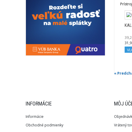
Prístr
KAL
39,2
31,9
VL
« Predch
INFORMÁCIE
MÔJ ÚČ
Informácie
Objednáv
Obchodné podmienky
Vrátený to