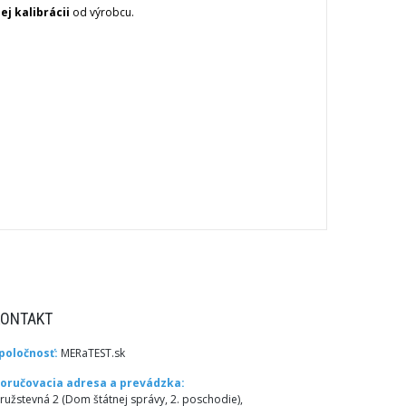
ej kalibrácii
od výrobcu.
KONTAKT
poločnosť:
MERaTEST.sk
oručovacia adresa a prevádzka:
ružstevná 2 (Dom štátnej správy, 2. poschodie),