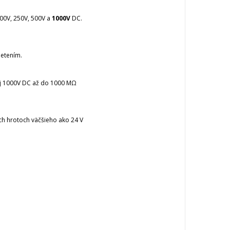
100V, 250V, 500V a
1000V
DC.
etením.
 aj 1000V DC až do 1000 MΩ
ch hrotoch väčšieho ako 24 V