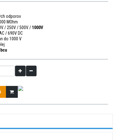
ných odporov
 1000 MOhm
0V / 250V / 500V /
1000V
 AC / 690V DC
án do 1000 V
lej
obcu
A