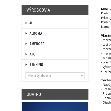
MINI-
VÝROBCOVIA
Prístro
Prístro
Prístro
4L
Namera
ALKOMA
Vlastn
- mera
AMPROBE
- test
- mera
- mera
ATC
- blok
- preh
BENNING
- výbo
- napá
Techn
- Napáj
- Presn
- Presn
QUATRO
- Rozm
- Disp