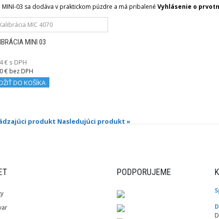
oj MINI-03 sa dodáva v praktickom púzdre a má pribalené
Vyhlásenie o prvotn
IBRÁCIA MINI 03
4 € s DPH
0 € bez DPH
OŽIŤ DO KOŠÍKA
ádzajúci produkt
Nasledujúci produkt »
ET
PODPORUJEME
S
ky
D
var
D