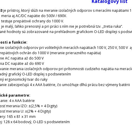
Katalógový list
03
je prístroj, ktorý slúži na meranie izolačných odporov s meracími napätiami 
j meria aj AC/DC napätie do 500V / 690V.
j testuje prepäťové ochrany do 1000 V.
j je malý, ľahko prenosný a pri práci s ním nie je potrebná tzv. „tretia ruka“.
né hodnoty sú zobrazované na prehľadnom grafickom O-LED displeji s podsvi
osti a funkcie:
nie izolačných odporov pri voliteľných meracích napätiach 100 V, 250 V, 500 V
 prepäťových ochrán do 1000 V (meranie prierazného napätia)
nie AC napätia až do 500 V
nia DC napätie až do 690 V
ovanie merania izolačných odporov pri prítomnosti cudzieho napätia na merací
ľadný grafický O-LED displej s podsvietením
rný ergonomický tvar do ruky
janie zabezpečujú 4 x AAA batérie, čo umožňuje dlhú prácu bez výmeny batérii
ické parametre:
anie: 4 x AAA batérie
osť merania IZO: ±(2,5% + 4 Digity)
osť merania U: ±(2% + 4 Digity)
ery: 165 x 81 x 31 mm
lej: 128 x 64 bodový, O-LED s podsvietením