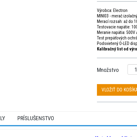
Výrobca: Electron
MINI03 - merač izolač
Merací rozsah: až do
Testovacie napätie: 10
Meranie napätia: 500V
Test prepäťových ochr
Podsvietený O-LED disp
Kalibračný list
od výr
Množstvo
VLOŽIŤ DO KOŠÍK
ILY
PRÍSLUŠENSTVO