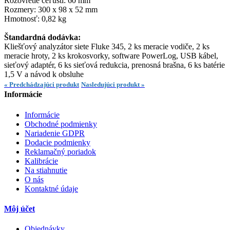
Rozovretie čeľustí: 60 mm
Rozmery: 300 x 98 x 52 mm
Hmotnosť: 0,82 kg
Štandardná dodávka:
Kliešťový analyzátor siete Fluke 345, 2 ks meracie vodiče, 2 ks
meracie hroty, 2 ks krokosvorky, software PowerLog, USB kábel,
sieťový adaptér, 6 ks sieťová redukcia, prenosná brašna, 6 ks batérie
1,5 V a návod k obsluhe
« Predchádzajúci produkt
Nasledujúci produkt »
Informácie
Informácie
Obchodné podmienky
Nariadenie GDPR
Dodacie podmienky
Reklamačný poriadok
Kalibrácie
Na stiahnutie
O nás
Kontaktné údaje
Môj účet
Objednávky