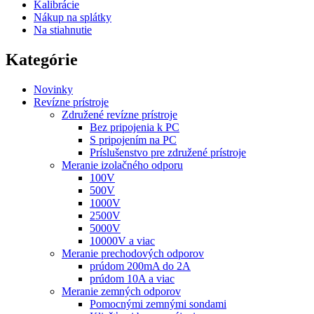
Kalibrácie
Nákup na splátky
Na stiahnutie
Kategórie
Novinky
Revízne prístroje
Združené revízne prístroje
Bez pripojenia k PC
S pripojením na PC
Príslušenstvo pre združené prístroje
Meranie izolačného odporu
100V
500V
1000V
2500V
5000V
10000V a viac
Meranie prechodových odporov
prúdom 200mA do 2A
prúdom 10A a viac
Meranie zemných odporov
Pomocnými zemnými sondami