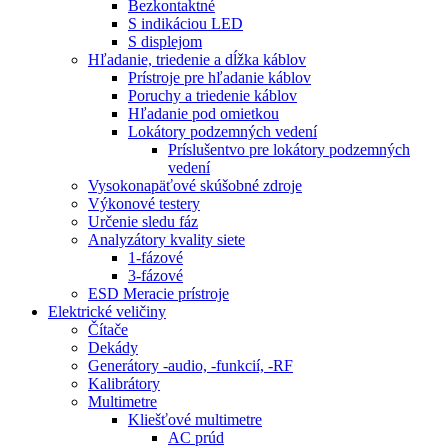
Bezkontaktné
S indikáciou LED
S displejom
Hľadanie, triedenie a dĺžka káblov
Prístroje pre hľadanie káblov
Poruchy a triedenie káblov
Hľadanie pod omietkou
Lokátory podzemných vedení
Príslušentvo pre lokátory podzemných
vedení
Vysokonapäťové skúšobné zdroje
Výkonové testery
Určenie sledu fáz
Analyzátory kvality siete
1-fázové
3-fázové
ESD Meracie prístroje
Elektrické veličiny
Čítače
Dekády
Generátory -audio, -funkcií, -RF
Kalibrátory
Multimetre
Kliešťové multimetre
AC prúd