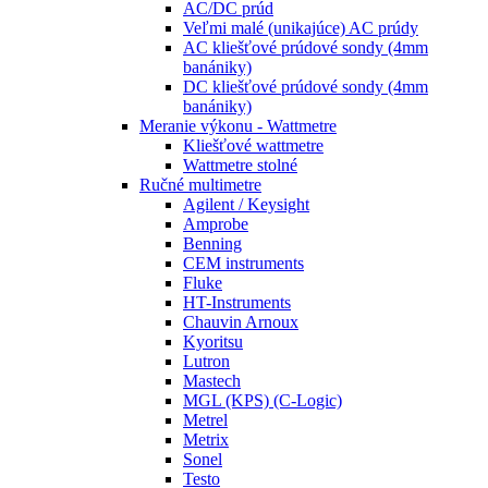
AC/DC prúd
Veľmi malé (unikajúce) AC prúdy
AC kliešťové prúdové sondy (4mm
banániky)
DC kliešťové prúdové sondy (4mm
banániky)
Meranie výkonu - Wattmetre
Kliešťové wattmetre
Wattmetre stolné
Ručné multimetre
Agilent / Keysight
Amprobe
Benning
CEM instruments
Fluke
HT-Instruments
Chauvin Arnoux
Kyoritsu
Lutron
Mastech
MGL (KPS) (C-Logic)
Metrel
Metrix
Sonel
Testo