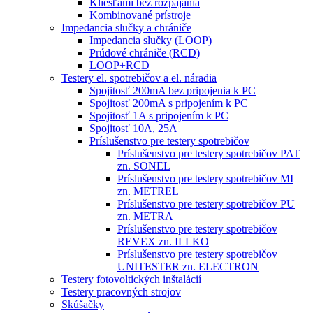
Kliešťami bez rozpájania
Kombinované prístroje
Impedancia slučky a chrániče
Impedancia slučky (LOOP)
Prúdové chrániče (RCD)
LOOP+RCD
Testery el. spotrebičov a el. náradia
Spojitosť 200mA bez pripojenia k PC
Spojitosť 200mA s pripojením k PC
Spojitosť 1A s pripojením k PC
Spojitosť 10A, 25A
Príslušenstvo pre testery spotrebičov
Príslušenstvo pre testery spotrebičov PAT
zn. SONEL
Príslušenstvo pre testery spotrebičov MI
zn. METREL
Príslušenstvo pre testery spotrebičov PU
zn. METRA
Príslušenstvo pre testery spotrebičov
REVEX zn. ILLKO
Príslušenstvo pre testery spotrebičov
UNITESTER zn. ELECTRON
Testery fotovoltických inštalácií
Testery pracovných strojov
Skúšačky