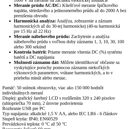
1000 V na meranie na začiatku elektrickej inštalácie
Meranie prúdu AC/DC:
Kliešťové meranie špičkového
napätia, striedavého a jednosmerného prúdu až do 2000 A bez
prerušenia obvodu
Harmonická analýza:
Analýza, zobrazenie a záznam
harmonických až do 30-tej harmonickej (40-ta harmonická
pre 15 Hz až 22 Hz)
Meranie nábehového prúdu:
Zachytenie a analýza
nábehového prúdu s voľbou doby záznamu 1, 3, 10, 30, 100
alebo 300 sekúnd
Kontrola batérií:
Priame meranie vlnenia DC (%) systému
batérií a DC napájania
Možnosti záznamu dát:
Môžete identifikovať občasne sa
vyskytujúce poruchy pomocou záznamu niekoľkých
výkonových parametrov, vrátane harmonických, a to v
priebehu minút alebo mesiac.
Pamäť: 50 snímok obrazovky, viac ako 150 000 hodnôt
individuálnych meraní
Displej: grafický farebný LCD s rozlíšením 320 x 240 pixelov
(uhlopriečka 70 mm), 2 úrovne podsvietenia
Rozhranie USB pre PC
Typ napájania: alkalické 1,5 V AA, alebo IEC LR6 - 6 článkov
Stupeň krytia: IP40; EN60529
Prevádzková teplota: 0 °C až 50 °C