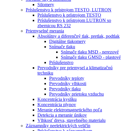
Silomery
Príslušenstvo k prístrojom TESTO, LUTRON
Príslušenstvo k prístrojom TESTO
Príslušenstvo k prístrojom LUTRON so
zbernicou RS 232
Priemyselné merania
Absolútny a diferenčný tlak, pretlak, podtlak
Digitálne tlakomery
Snímače tlaku
Snímače tlaku MSD - nerezové
Snímače tlaku GMSD - plastové
Príslušenstvo
Prevodníky pre priemysel a klimatizačnú
techniku
Prevodníky teploty
Prevodníky vlhkosti
Prevodníky tlaku
Prevodníky prietoku vzduchu
Koncentrácia kyslíku
Koncentrácia plynov
Meranie elektromagnetického poľa
Detekcia a meranie únikov
Vlhkosť dreva, stavebného materialu
Záznamníky neelektrických veličín
Príslušenstvo k záznamníkom