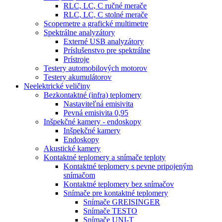
RLC, LC, C ručné merače
RLC, LC, C stolné merače
Scopemetre a grafické multimetre
Spektrálne analyzátory
Externé USB analyzátory
Príslušenstvo pre spektrálne
Prístroje
Testery automobilových motorov
Testery akumulátorov
Neelektrické veličiny
Bezkontaktné (infra) teplomery
Nastaviteľná emisivita
Pevná emisivita 0,95
Inšpekčné kamery - endoskopy
Inšpekčné kamery
Endoskopy
Akustické kamery
Kontaktné teplomery a snímače teploty
Kontaktné teplomery s pevne pripojeným
snímačom
Kontaktné teplomery bez snímačov
Snímače pre kontaktné teplomery
Snímače GREISINGER
Snímače TESTO
Snímače UNI-T