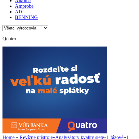
Alkoma
Amprobe
ATC
BENNING
Quatro
Home
»
Revízne prístroje
»
Analyzátory kvality siete
»
1-fázové
»
1-