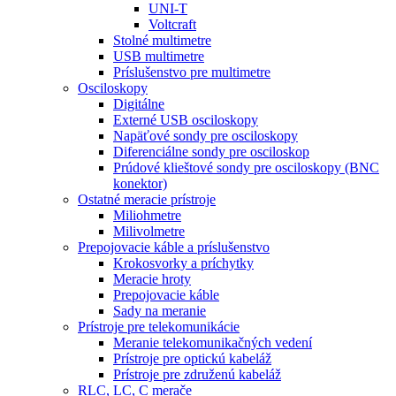
UNI-T
Voltcraft
Stolné multimetre
USB multimetre
Príslušenstvo pre multimetre
Osciloskopy
Digitálne
Externé USB osciloskopy
Napäťové sondy pre osciloskopy
Diferenciálne sondy pre osciloskop
Prúdové klieštové sondy pre osciloskopy (BNC
konektor)
Ostatné meracie prístroje
Miliohmetre
Milivolmetre
Prepojovacie káble a príslušenstvo
Krokosvorky a príchytky
Meracie hroty
Prepojovacie káble
Sady na meranie
Prístroje pre telekomunikácie
Meranie telekomunikačných vedení
Prístroje pre optickú kabeláž
Prístroje pre združenú kabeláž
RLC, LC, C merače