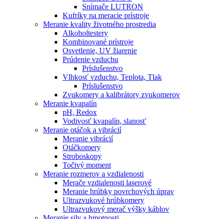
Snímače LUTRON
Kufríky na meracie prístroje
Meranie kvality životného prostredia
Alkoholtestery
Kombinované prístroje
Osvetlenie, UV žiarenie
Prúdenie vzduchu
Príslušenstvo
Vlhkosť vzduchu, Teplota, Tlak
Príslušenstvo
Zvukomery a kalibrátory zvukomerov
Meranie kvapalín
pH, Redox
Vodivosť kvapalín, slanosť
Meranie otáčok a vibrácií
Meranie vibrácií
Otáčkomery
Stroboskopy
Točivý moment
Meranie rozmerov a vzdialenosti
Merače vzdialenosti laserové
Meranie hrúbky povrchových úprav
Ultrazvukové hrúbkomery
Ultrazvukový merač výšky káblov
Meranie sily a hmotnosti