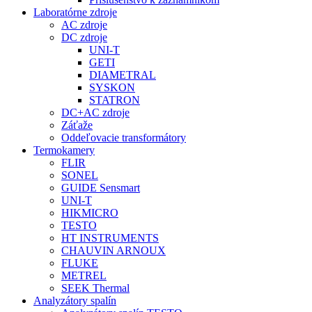
Laboratórne zdroje
AC zdroje
DC zdroje
UNI-T
GETI
DIAMETRAL
SYSKON
STATRON
DC+AC zdroje
Záťaže
Oddeľovacie transformátory
Termokamery
FLIR
SONEL
GUIDE Sensmart
UNI-T
HIKMICRO
TESTO
HT INSTRUMENTS
CHAUVIN ARNOUX
FLUKE
METREL
SEEK Thermal
Analyzátory spalín